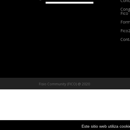
Conó
Cong
Fico
Form
Fico
Cont
Fisio Community (FICO) @ 2020
Este sitio web utiliza cook