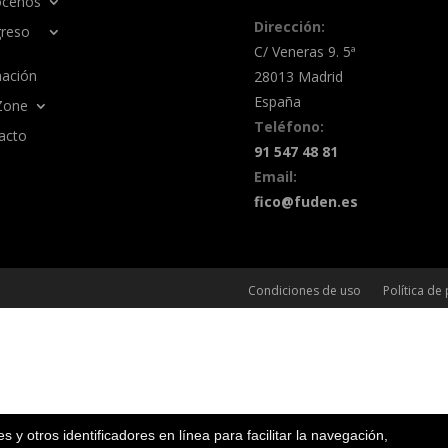
cenos
Dirección:
reso
C/ Veneras 9. 5ª
ación
28013 Madrid
España
Zone
Teléfono:
acto
91 547 48 81
Email:
fico@fuden.es
Condiciones de uso
Política de
ies y otros identificadores en línea para facilitar la navegación,