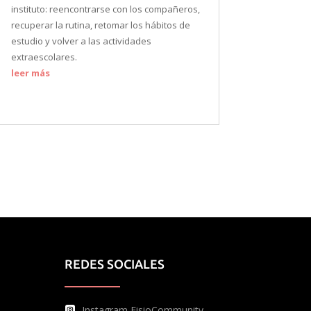
instituto: reencontrarse con los compañeros,
recuperar la rutina, retomar los hábitos de
estudio y volver a las actividades
extraescolares.
leer más
REDES SOCIALES
Instagram FisioCommunity