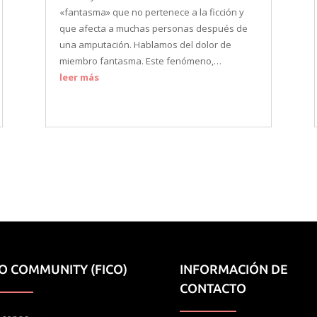
«fantasma» que no pertenece a la ficción y
que afecta a muchas personas después de
una amputación. Hablamos del dolor de
miembro fantasma. Este fenómeno,…
leer más
IO COMMUNITY (FICO)
INFORMACIÓN DE
CONTACTO