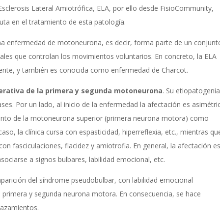
a Esclerosis Lateral Amiotrófica, ELA, por ello desde FisioCommunity,
uta en el tratamiento de esta patología.
a enfermedad de motoneurona, es decir, forma parte de un conjunt
ales que controlan los movimientos voluntarios. En concreto, la ELA
ente, y también es conocida como enfermedad de Charcot.
erativa de la primera y segunda motoneurona
. Su etiopatogenia
ases. Por un lado, al inicio de la enfermedad la afectación es asimétri
, tanto de la motoneurona superior (primera neurona motora) como
so, la clínica cursa con espasticidad, hiperreflexia, etc., mientras qu
n fasciculaciones, flacidez y amiotrofia. En general, la afectación e
sociarse a signos bulbares, labilidad emocional, etc.
aparición del síndrome pseudobulbar, con labilidad emocional
a primera y segunda neurona motora. En consecuencia, se hace
plazamientos.