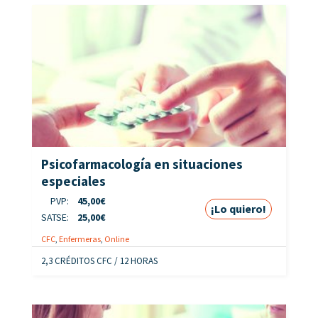
Psicofarmacología en situaciones
especiales
PVP:
45,00
€
¡Lo quiero!
SATSE:
25,00
€
CFC
,
Enfermeras
,
Online
2,3 CRÉDITOS CFC / 12 HORAS