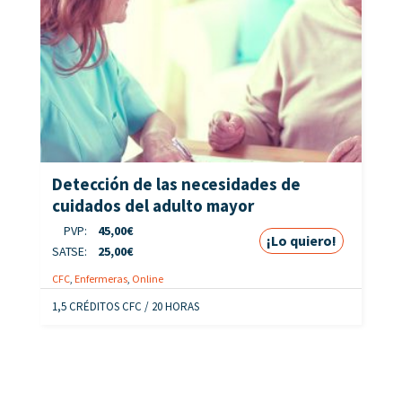
Detección de las necesidades de
cuidados del adulto mayor
PVP:
45,00
€
¡Lo quiero!
SATSE:
25,00
€
CFC
,
Enfermeras
,
Online
1,5 CRÉDITOS CFC / 20 HORAS