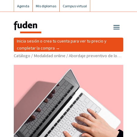
Agenda
Mis diplomas
Campus virtual
Campus postgrados
Campus Fuden Inclusiva
Inicia sesión o crea tu cuenta para ver tu precio y
completar la compra →
Catálogo
/
Modalidad online
/ Abordaje preventivo de los riesgos laborales relacionados con la higiene industrial para especialistas en enfermería del trabajo