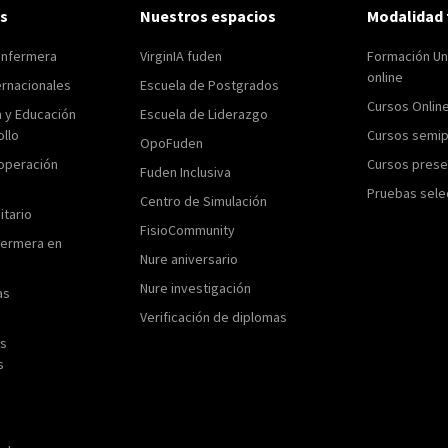
s
Nuestros espacios
Modalidad 
enfermera
VirginIA fuden
Formación Uni
online
ernacionales
Escuela de Postgrados
Cursos Onlin
n y Educación
Escuela de Liderazgo
ollo
Cursos semip
OpoFuden
operación
Cursos prese
Fuden Inclusiva
Pruebas sele
Centro de Simulación
itario
FisioCommunity
fermera en
Nure aniversario
Nure investigación
as
Verificación de diplomas
as
s