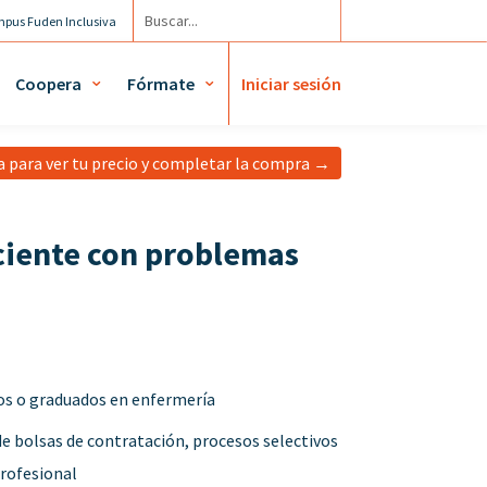
pus Fuden Inclusiva
cuenta / Mis diplomas
Coopera
Fórmate
Iniciar sesión
ta para ver tu precio y completar la compra →
ciente con problemas
s o graduados en enfermería
 bolsas de contratación, procesos selectivos
profesional