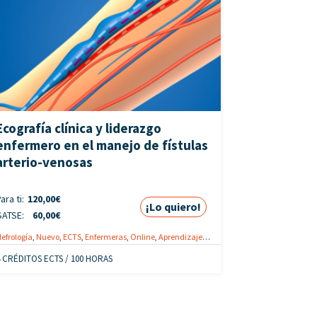
Ecografía clínica y liderazgo
enfermero en el manejo de fístulas
arterio-venosas
ara ti:
120,00
€
¡Lo quiero!
SATSE:
60,00
€
efrología
,
Nuevo
,
ECTS
,
Enfermeras
,
Online
,
Aprendizaje modular
,
Promoción
4 CRÉDITOS ECTS / 100 HORAS