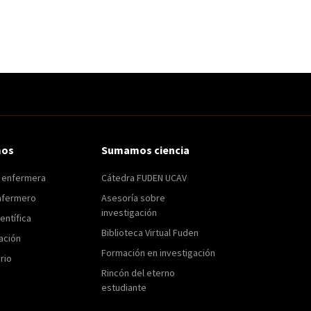
mos
Sumamos ciencia
n enfermera
Cátedra FUDEN UCAV
nfermero
Asesoría sobre
investigación
entífica
Biblioteca Virtual Fuden
ación
Formación en investigación
rio
Rincón del eterno
estudiante