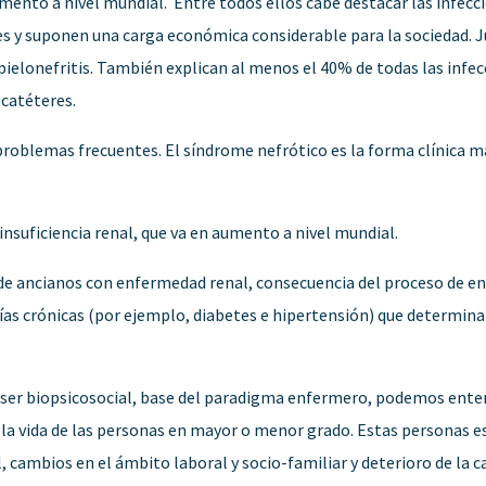
nto a nivel mundial. Entre todos ellos cabe destacar las infeccio
 y suponen una carga económica considerable para la sociedad. J
pielonefritis. También explican al menos el 40% de todas las infe
 catéteres.
problemas frecuentes. El síndrome nefrótico es la forma clínica m
nsuficiencia renal, que va en aumento a nivel mundial.
e ancianos con enfermedad renal, consecuencia del proceso de env
as crónicas (por ejemplo, diabetes e hipertensión) que determina
 ser biopsicosocial, base del paradigma enfermero, podemos ente
 la vida de las personas en mayor o menor grado. Estas personas e
 cambios en el ámbito laboral y socio-familiar y deterioro de la ca