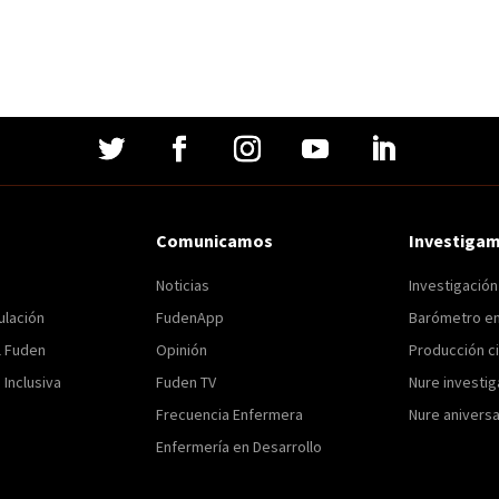
Comunicamos
Investiga
Noticias
Investigació
ulación
FudenApp
Barómetro e
l Fuden
Opinión
Producción ci
Inclusiva
Fuden TV
Nure investig
Frecuencia Enfermera
Nure aniversa
Enfermería en Desarrollo