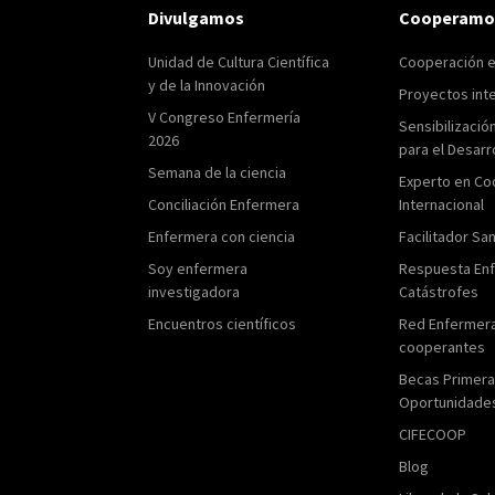
Divulgamos
Cooperamo
Unidad de Cultura Científica
Cooperación 
y de la Innovación
Proyectos int
V Congreso Enfermería
Sensibilizació
2026
para el Desarr
Semana de la ciencia
Experto en Co
Conciliación Enfermera
Internacional
Enfermera con ciencia
Facilitador San
Soy enfermera
Respuesta En
investigadora
Catástrofes
Encuentros científicos
Red Enfermer
cooperantes
Becas Primer
Oportunidade
CIFECOOP
Blog