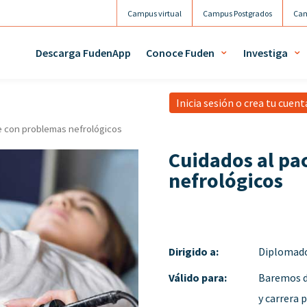
Campus virtual
Campus Postgrados
Cam
Agenda
Mi 
Descarga FudenApp
Conoce Fuden
Investiga
Inicia sesión o crea tu cuen
te con problemas nefrológicos
Cuidados al pa
nefrológicos
Dirigido a:
Diplomado
Válido para:
Baremos de
y carrera 