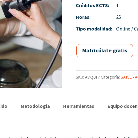
Créditos ECTS:
1
Horas:
25
Tipo modalidad:
Online / 
Matricúlate gratis
SKU:
AV.Q017
Categoría:
SATSE - Au
ido
Metodología
Herramientas
Equipo docen