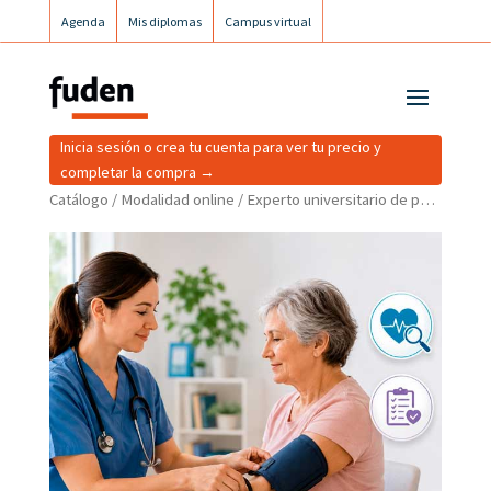
Agenda
Mis diplomas
Campus virtual
Campus postgrados
Campus Fuden Inclusiva
Inicia sesión o crea tu cuenta para ver tu precio y
completar la compra →
Catálogo
/
Modalidad online
/ Experto universitario de posgrado en estrategias de prevención y control de la hipertensión arterial en el ámbito comunitario