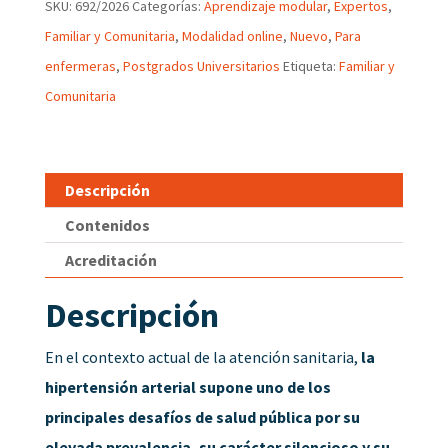
SKU:
692/2026
Categorías:
Aprendizaje modular
,
Expertos
,
Familiar y Comunitaria
,
Modalidad online
,
Nuevo
,
Para
enfermeras
,
Postgrados Universitarios
Etiqueta:
Familiar y
Comunitaria
Descripción
Contenidos
Acreditación
Descripción
En el contexto actual de la atención sanitaria,
la
hipertensión arterial supone uno de los
principales desafíos de salud pública por su
elevada prevalencia, su carácter silencioso y su