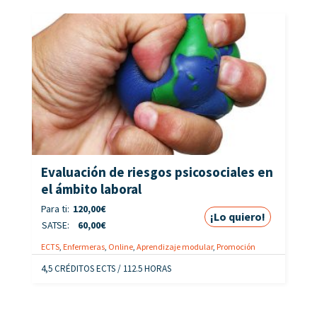
Evaluación de riesgos psicosociales en
el ámbito laboral
Para ti:
120,00
€
¡Lo quiero!
SATSE:
60,00
€
ECTS
,
Enfermeras
,
Online
,
Aprendizaje modular
,
Promoción
4,5 CRÉDITOS ECTS / 112.5 HORAS