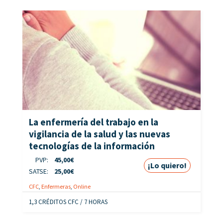
La enfermería del trabajo en la
vigilancia de la salud y las nuevas
tecnologías de la información
PVP:
45,00
€
¡Lo quiero!
SATSE:
25,00
€
CFC
,
Enfermeras
,
Online
1,3 CRÉDITOS CFC / 7 HORAS