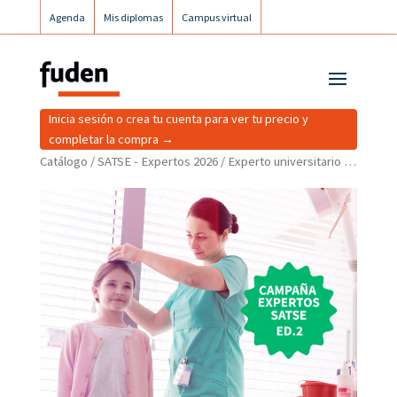
Agenda
Mis diplomas
Campus virtual
Campus postgrados
Campus Fuden Inclusiva
Inicia sesión o crea tu cuenta para ver tu precio y
completar la compra →
Catálogo
/
SATSE - Expertos 2026
/ Experto universitario de posgrado en valoración y cuidados integrales a la infancia en la consulta de la enfermera pediátrica. Ed2