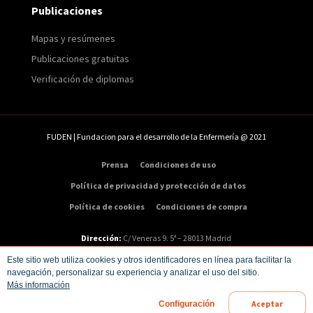
Publicaciones
Mapas y resúmenes
Publicaciones gratuitas
Verificación de diplomas
FUDEN | Fundacion para el desarrollo de la Enfermería @ 2021
Prensa
Condiciones de uso
Política de privacidad y protección de datos
Política de cookies
Condiciones de compra
Dirección:
C/ Veneras 9. 5ª – 28013 Madrid
Teléfono:
91 547 48 81
|
Email:
info@fuden.es
Este sitio web utiliza cookies y otros identificadores en línea para facilitar la
navegación, personalizar su experiencia y analizar el uso del sitio.
Más información
Aceptar
Configuración