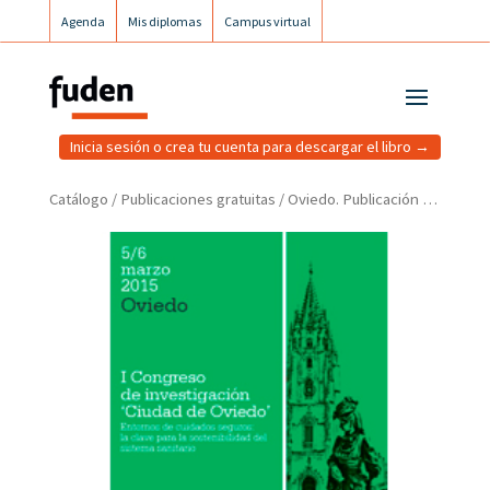
Agenda
Mis diplomas
Campus virtual
Campus postgrados
Campus Fuden Inclusiva
Inicia sesión o crea tu cuenta para descargar el libro →
Catálogo
/
Publicaciones gratuitas
/ Oviedo. Publicación del Congreso Entornos de cuidados seguros