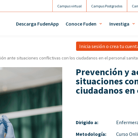
Campus virtual
Campus Postgrados
Cam
Agenda
Mi 
Descarga FudenApp
Conoce Fuden
Investiga
Inicia sesión o crea tu cuen
ión ante situaciones conflictivas con los ciudadanos en el personal sanita
Prevención y a
situaciones con
ciudadanos en e
Dirigido a:
Enfermera
Metodología:
Curso Onl