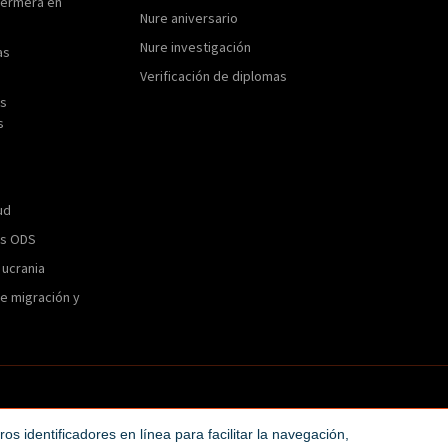
fermera en
Nure aniversario
Nure investigación
as
Verificación de diplomas
as
s
ud
os ODS
 ucrania
e migración y
1
y protección de datos
Política de cookies
Condiciones de compra
tros identificadores en línea para facilitar la navegación,