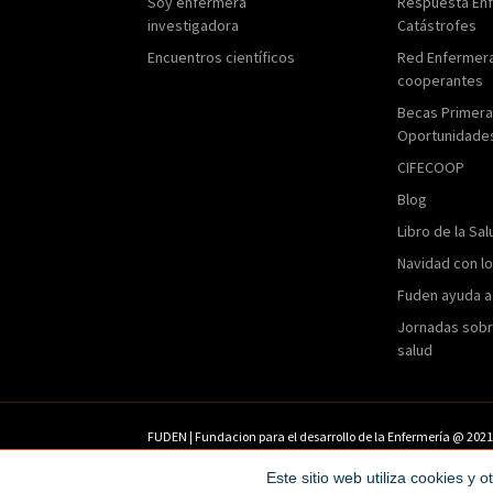
Soy enfermera
Respuesta En
investigadora
Catástrofes
Encuentros científicos
Red Enfermer
cooperantes
Becas Primer
Oportunidade
CIFECOOP
Blog
Libro de la Sal
Navidad con l
Fuden ayuda a
Jornadas sobr
salud
FUDEN | Fundacion para el desarrollo de la Enfermería @ 202
Prensa
Condiciones de uso
Política de privacidad 
Este sitio web utiliza cookies y o