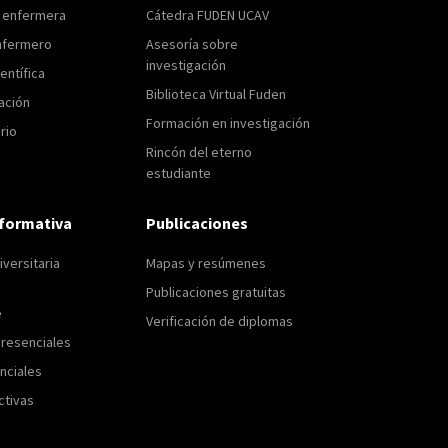
n enfermera
Cátedra FUDEN UCAV
nfermero
Asesoría sobre
investigación
entífica
Biblioteca Virtual Fuden
ación
Formación en investigación
rio
Rincón del eterno
estudiante
formativa
Publicaciones
versitaria
Mapas y resúmenes
Publicaciones gratuitas
e
Verificación de diplomas
resenciales
nciales
ctivas