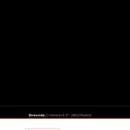
Dirección:
C/ Veneras 9. 5ª – 28013 Madrid
Teléfono:
91 547 48 81
|
Email:
info@fuden.es