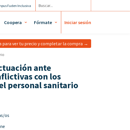
pus Fuden Inclusiva
cuenta / Mis diplomas
Coopera
Fórmate
Iniciar sesión
ta para ver tu precio y completar la compra →
rio
ctuación ante
flictivas con los
l personal sanitario
s/os
ine