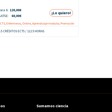
ara ti:
120,00
€
¡Lo quiero!
SATSE:
60,00
€
ECTS
,
Enfermeras
,
Online
,
Aprendizaje modular
,
Promoción
4.5 CRÉDITOS ECTS / 112.5 HORAS
mos
Sumamos ciencia