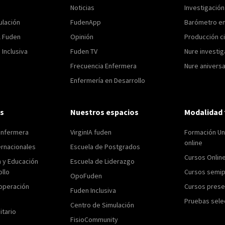
Noticias
Investigació
ulación
FudenApp
Barómetro e
l Fuden
Opinión
Producción ci
Inclusiva
Fuden TV
Nure investig
Frecuencia Enfermera
Nure aniversa
Enfermería en Desarrollo
s
Nuestros espacios
Modalidad 
enfermera
VirginIA fuden
Formación Uni
online
ernacionales
Escuela de Postgrados
Cursos Onlin
n y Educación
Escuela de Liderazgo
ollo
Cursos semip
OpoFuden
operación
Cursos prese
Fuden Inclusiva
Pruebas sele
Centro de Simulación
itario
FisioCommunity