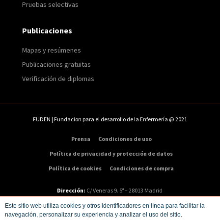
Pruebas selectivas
Publicaciones
Mapas y resúmenes
Publicaciones gratuitas
Verificación de diplomas
FUDEN | Fundacion para el desarrollo de la Enfermería @ 2021
Prensa
Condiciones de uso
Política de privacidad y protección de datos
Política de cookies
Condiciones de compra
Dirección:
C/ Veneras 9. 5ª – 28013 Madrid
Teléfono:
91 547 48 81
|
Email:
info@fuden.es
Este sitio web utiliza cookies y otros identificadores en línea para facilitar la
navegación, personalizar su experiencia y analizar el uso del sitio.