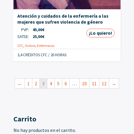
Atención y cuidados de la enfermería a las
mujeres que sufren violencia de género
PVP:
45,00
€
¡Lo quiero!
SATSE:
25,00
€
CFC
,
Online
,
Enfermeras
3,4 CRÉDITOS CFC / 20 HORAS
←
1
2
3
4
5
6
…
10
11
12
→
Carrito
No hay productos en el carrito.