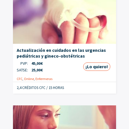
Actualización en cuidados en las urgencias
pediátricas y gineco-obstétricas
PVP:
45,00
€
¡Lo quiero!
SATSE:
25,00
€
CFC
,
Online
,
Enfermeras
2,4 CRÉDITOS CFC / 15 HORAS