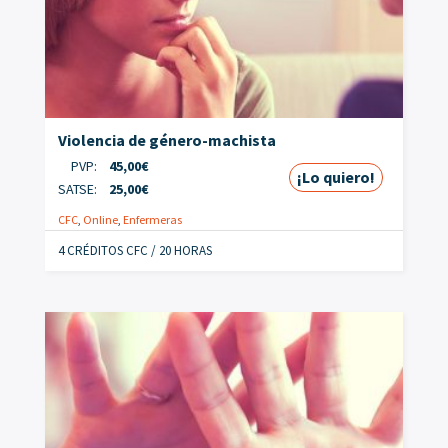
Violencia de género-machista
PVP:
45,00
€
¡Lo quiero!
SATSE:
25,00
€
CFC
,
Online
,
Enfermeras
4 CRÉDITOS CFC / 20 HORAS