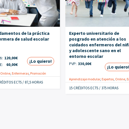
damentos de la práctica
Experto universitario de
ermera de salud escolar
posgrado en atención a los
cuidados enfermeros del ni
y adolescente sano en el
entorno escolar
i:
120,00
€
¡Lo quiero!
PVP:
330,00
€
E:
60,00
€
¡Lo quiero
,
Online
,
Enfermeras
,
Promoción
Aprendizaje modular
,
Expertos
,
Online
,
Enfer
RÉDITOS ECTS / 87,5 HORAS
15 CRÉDITOS ECTS / 375 HORAS