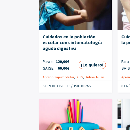
Cuidados en la población
Cuid
escolar con sintomatología
la p
aguda digestiva
Para ti:
120,00
€
Para t
¡Lo quiero!
SATSE:
60,00
€
SATS
Aprendizaje modular
,
ECTS
,
Online
,
Nuevo
,
Enfermeras
Apren
,
Pr
6 CRÉDITOS ECTS / 150 HORAS
6 CR