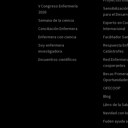
V Congreso Enfermería
Sensibilizació
2026
para el Desarr
Semana de la ciencia
Experto en Co
Conciliación Enfermera
Internacional
Enfermera con ciencia
Facilitador San
Soy enfermera
Respuesta En
investigadora
Catástrofes
Encuentros científicos
Red Enfermer
cooperantes
Becas Primer
Oportunidade
CIFECOOP
Blog
Libro de la Sal
Navidad con l
Fuden ayuda a