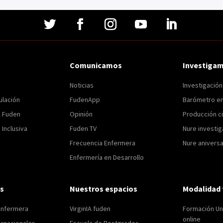
Comunicamos
Investiga
Noticias
Investigació
ulación
FudenApp
Barómetro e
l Fuden
Opinión
Producción ci
Inclusiva
Fuden TV
Nure investig
Frecuencia Enfermera
Nure aniversa
Enfermería en Desarrollo
s
Nuestros espacios
Modalidad 
enfermera
VirginIA fuden
Formación Uni
online
ernacionales
Escuela de Postgrados