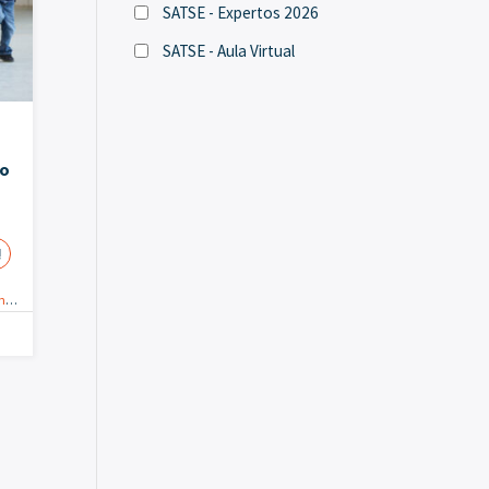
SATSE - Expertos 2026
SATSE - Aula Virtual
ño
!
meras
,
Postgrados
,
Salud Escolar