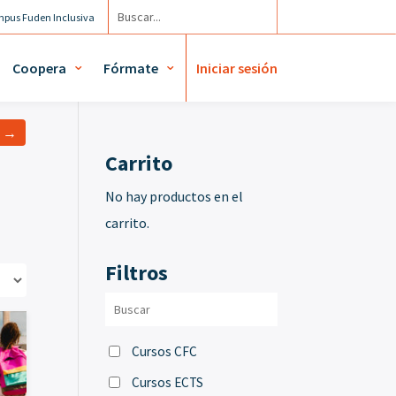
pus Fuden Inclusiva
Agenda
Mi cuenta / Mis diplomas
Coopera
Fórmate
Iniciar sesión
a →
Carrito
No hay productos en el
carrito.
Filtros
Cursos CFC
Cursos ECTS