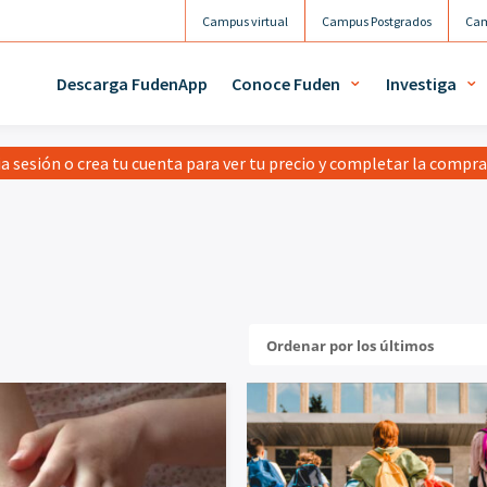
Campus virtual
Campus Postgrados
Cam
Descarga FudenApp
Conoce Fuden
Investiga
ia sesión o crea tu cuenta para ver tu precio y completar la compr