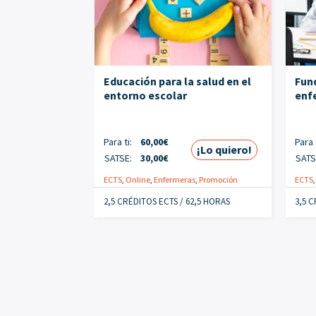
Educación para la salud en el
Fun
entorno escolar
enf
Para ti:
60,00
€
Para t
¡Lo quiero!
SATSE:
30,00
€
SATS
ECTS
,
Online
,
Enfermeras
,
Promoción
ECTS
2,5 CRÉDITOS ECTS / 62,5 HORAS
3,5 C