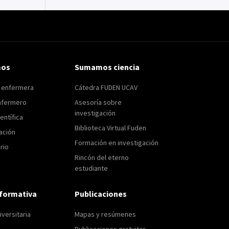
mos
Sumamos ciencia
n enfermera
Cátedra FUDEN UCAV
nfermero
Asesoría sobre
investigación
entífica
Biblioteca Virtual Fuden
ación
Formación en investigación
rio
Rincón del eterno
estudiante
formativa
Publicaciones
versitaria
Mapas y resúmenes
Publicaciones gratuitas