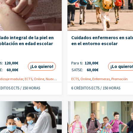
ado integral de la piel en
Cuidados enfermeros en sal
oblación en edad escolar
en el entorno escolar
i:
120,00
€
Para ti:
120,00
€
¡Lo quiero!
¡Lo quiero
E:
60,00
€
SATSE:
60,00
€
dizaje modular
omoción
,
ECTS
,
Online
,
Nuevo
,
Enfermeras
ECTS
,
Promoción
,
Online
,
,
Enfermeras
Salud Escolar
,
Promoción
ÉDITOS ECTS / 150 HORAS
6 CRÉDITOS ECTS / 150 HORAS