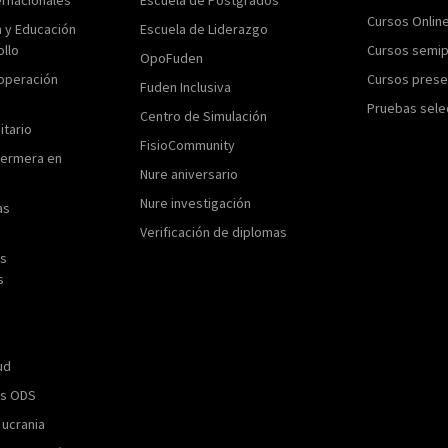
Cursos Onlin
n y Educación
Escuela de Liderazgo
ollo
Cursos semip
OpoFuden
operación
Cursos prese
Fuden Inclusiva
Pruebas sele
Centro de Simulación
itario
FisioCommunity
fermera en
Nure aniversario
Nure investigación
as
Verificación de diplomas
as
s
ud
os ODS
 ucrania