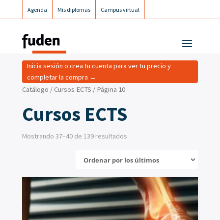
Agenda
Mis diplomas
Campus virtual
Campus postgrados
Campus Fuden Inclusiva
Inicia sesión o crea tu cuenta para ver tu precio y
completar la compra →
Catálogo
/
Cursos ECTS
/ Página 10
Cursos ECTS
Mostrando 37–40 de 139 resultados