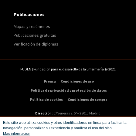
Publicaciones
Mapas y resúmenes
Publicaciones gratuitas
Verificación de diplomas
FUDEN | Fundacion para el desarrollo de la Enfermería @ 2021
Prensa
Condiciones de uso
Política de privacidad y protección de datos
Política de cookies
Condiciones de compra
Dirección:
C/ Veneras 9. 5ª – 28013 Madrid
Teléfono:
91 547 48 81
|
Email:
info@fuden.es
Este sitio web utiliza cookies y otros identificadores en línea para facilitar la
navegación, personalizar su experiencia y analizar el uso del sitio.
Más información