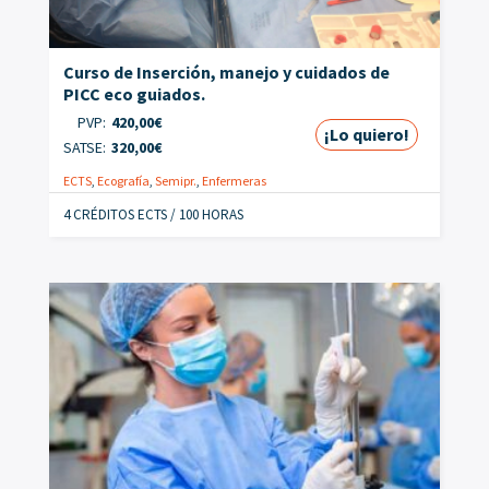
Curso de Inserción, manejo y cuidados de
PICC eco guiados.
PVP:
420,00
€
¡Lo quiero!
SATSE:
320,00
€
ECTS
,
Ecografía
,
Semipr.
,
Enfermeras
4 CRÉDITOS ECTS / 100 HORAS