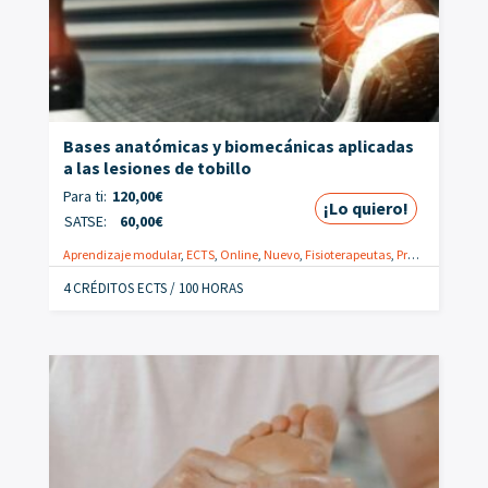
Bases anatómicas y biomecánicas aplicadas
a las lesiones de tobillo
Para ti:
120,00
€
¡Lo quiero!
SATSE:
60,00
€
Aprendizaje modular
,
ECTS
,
Online
,
Nuevo
,
Fisioterapeutas
,
Promoción
4 CRÉDITOS ECTS / 100 HORAS