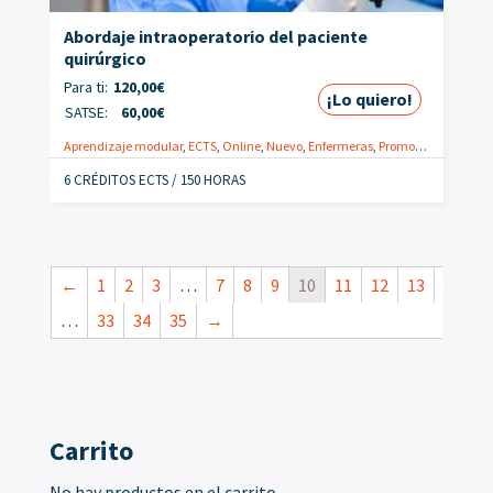
Abordaje intraoperatorio del paciente
quirúrgico
Para ti:
120,00
€
¡Lo quiero!
SATSE:
60,00
€
Aprendizaje modular
,
ECTS
,
Online
,
Nuevo
,
Enfermeras
,
Promoción
6 CRÉDITOS ECTS / 150 HORAS
←
1
2
3
…
7
8
9
10
11
12
13
…
33
34
35
→
Carrito
No hay productos en el carrito.