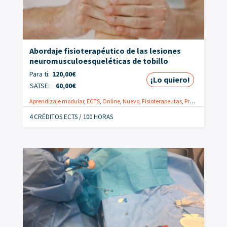
Abordaje fisioterapéutico de las lesiones
neuromusculoesqueléticas de tobillo
Para ti:
120,00
€
¡Lo quiero!
SATSE:
60,00
€
Aprendizaje modular
,
ECTS
,
Online
,
Nuevo
,
Fisioterapeutas
,
Promoción
4 CRÉDITOS ECTS / 100 HORAS