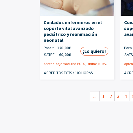
Cuidados enfermeros en el
Cui
soporte vital avanzado
sopo
pediátrico y reanimación
ava
neonatal
Para ti:
120,00
€
Para t
¡Lo quiero!
SATSE:
60,00
€
SATS
Aprendizaje modular
,
ECTS
,
Online
,
Nuevo
,
Enfermeras
Apren
,
Pr
4 CRÉDITOS ECTS / 100 HORAS
4 CR
←
1
2
3
4