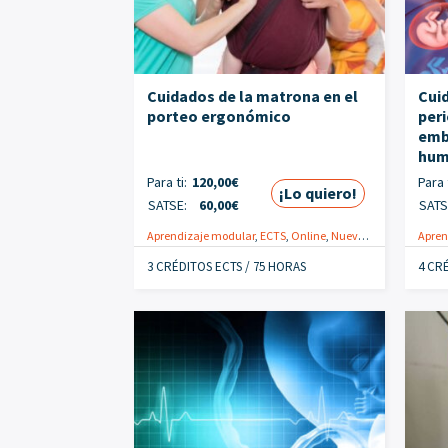
Cuidados de la matrona en el
Cui
porteo ergonómico
peri
emb
hum
Para ti:
120,00
€
Para t
¡Lo quiero!
SATSE:
60,00
€
SATS
Aprendizaje modular
,
ECTS
,
Online
,
Nuevo
,
Obstétrico-gin
Apren
3 CRÉDITOS ECTS / 75 HORAS
4 CR