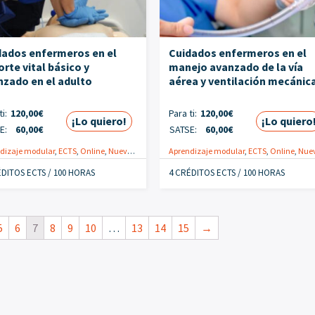
dados enfermeros en el
Cuidados enfermeros en el
rte vital básico y
manejo avanzado de la vía
nzado en el adulto
aérea y ventilación mecánic
i:
120,00
€
Para ti:
120,00
€
¡Lo quiero!
¡Lo quiero
E:
60,00
€
SATSE:
60,00
€
dizaje modular
omoción
,
Urgencias y Críticos
,
ECTS
,
Online
,
Nuevo
,
Enfermeras
Aprendizaje modular
,
Promoción
,
Urgencias y Críticos
,
ECTS
,
Online
,
Nuev
ÉDITOS ECTS / 100 HORAS
4 CRÉDITOS ECTS / 100 HORAS
5
6
7
8
9
10
…
13
14
15
→