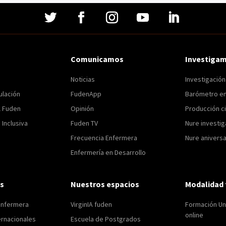
Comunicamos
Investiga
Noticias
Investigació
ulación
FudenApp
Barómetro e
l Fuden
Opinión
Producción ci
Inclusiva
Fuden TV
Nure investig
Frecuencia Enfermera
Nure aniversa
Enfermería en Desarrollo
s
Nuestros espacios
Modalidad 
enfermera
VirginIA fuden
Formación Uni
online
ernacionales
Escuela de Postgrados