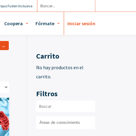
pus Fuden Inclusiva
Agenda
Mi cuenta / Mis diplomas
Coopera
Fórmate
Iniciar sesión
a →
Carrito
No hay productos en el
carrito.
Filtros