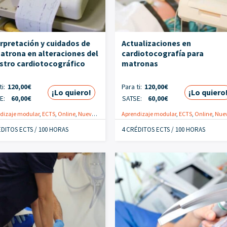
rpretación y cuidados de
Actualizaciones en
atrona en alteraciones del
cardiotocografía para
istro cardiotocográfico
matronas
i:
120,00
€
Para ti:
120,00
€
¡Lo quiero!
¡Lo quiero
E:
60,00
€
SATSE:
60,00
€
ecológica
dizaje modular
,
Especialistas
,
ECTS
,
Online
,
Promoción
,
Nuevo
,
Obstétrico-ginecológica
Aprendizaje modular
,
Especialistas
,
ECTS
,
Online
,
Promoción
,
Nuev
ÉDITOS ECTS / 100 HORAS
4 CRÉDITOS ECTS / 100 HORAS