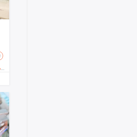
!
o
,
Obstétrico-ginecológica
,
Especialistas
,
Promoción