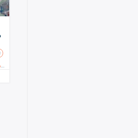
a
!
o
,
Enfermeras
,
Promoción
,
Urgencias y Críticos