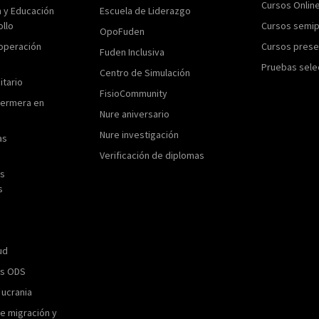
Cursos Onlin
n y Educación
Escuela de Liderazgo
ollo
Cursos semip
OpoFuden
operación
Cursos prese
Fuden Inclusiva
Pruebas sele
Centro de Simulación
itario
FisioCommunity
fermera en
Nure aniversario
Nure investigación
as
Verificación de diplomas
as
s
ud
os ODS
 ucrania
e migración y