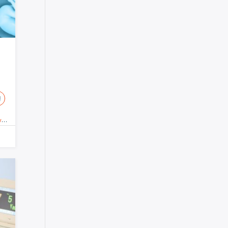
!
o
,
Obstétrico-ginecológica
,
Enfermeras
,
Promoción