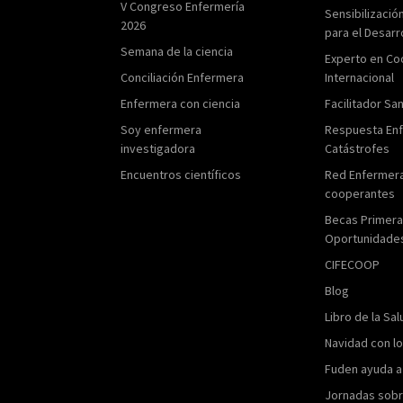
V Congreso Enfermería
Sensibilizació
2026
para el Desarr
Semana de la ciencia
Experto en Co
Conciliación Enfermera
Internacional
Enfermera con ciencia
Facilitador San
Soy enfermera
Respuesta En
investigadora
Catástrofes
Encuentros científicos
Red Enfermer
cooperantes
Becas Primer
Oportunidade
CIFECOOP
Blog
Libro de la Sal
Navidad con l
Fuden ayuda a
Jornadas sobr