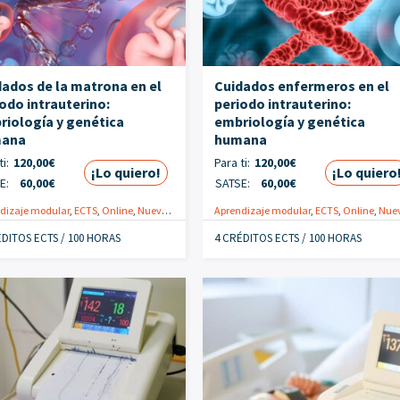
dados de la matrona en el
Cuidados enfermeros en el
odo intrauterino:
periodo intrauterino:
riología y genética
embriología y genética
ana
humana
i:
120,00
€
Para ti:
120,00
€
¡Lo quiero!
¡Lo quiero
E:
60,00
€
SATSE:
60,00
€
ecológica
dizaje modular
,
Especialistas
,
ECTS
,
Online
,
Promoción
,
Nuevo
,
Obstétrico-ginecológica
Aprendizaje modular
,
Especialistas
,
ECTS
,
Online
,
Promoción
,
Nuev
ÉDITOS ECTS / 100 HORAS
4 CRÉDITOS ECTS / 100 HORAS