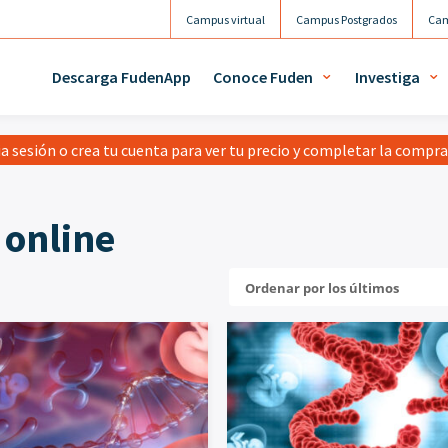
Campus virtual
Campus Postgrados
Cam
Descarga FudenApp
Conoce Fuden
Investiga
ia sesión o crea tu cuenta para ver tu precio y completar la compr
 online