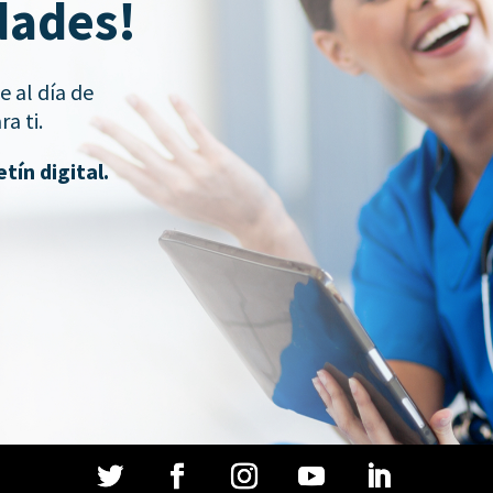
dades!
 al día de
a ti.
tín digital.