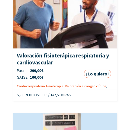
Valoración fisioterápica respiratoria y
cardiovascular
Para ti:
200,00
€
¡Lo quiero!
SATSE:
100,00
€
Cardiorrespiratorio
,
Fisioterapia
,
Valoración e imagen clínica
,
ECTS
,
Fisioter
5,7 CRÉDITOS ECTS / 142,5 HORAS