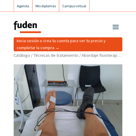
Agenda
Mis diplomas
Campus virtual
Campus postgrados
Campus Fuden Inclusiva
Inicia sesión o crea tu cuenta para ver tu precio y
completar la compra →
Catálogo
/
Técnicas de tratamiento
/ Abordaje fisioterapéutico a través de la magnetoterapia, laser, US y ondas de choque