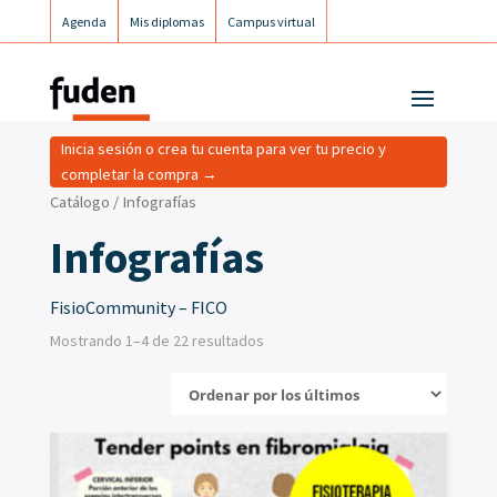
Agenda
Mis diplomas
Campus virtual
Campus postgrados
Campus Fuden Inclusiva
Inicia sesión o crea tu cuenta para ver tu precio y
completar la compra →
Catálogo
/ Infografías
Infografías
FisioCommunity – FICO
Mostrando 1–4 de 22 resultados