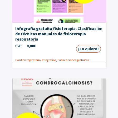
Infografía gratuita fisioterapia. Clasificación
de técnicas manuales de fisioterapia
respiratoria
PVP:
0,00
€
¡Lo quiero!
Cardiorrespiratorio
,
Infografías
,
Publicaciones gratuitas