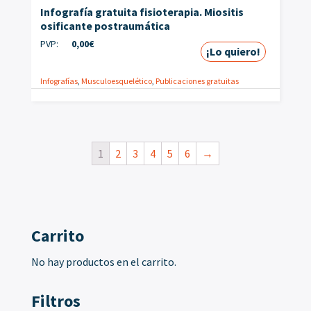
Infografía gratuita fisioterapia. Miositis
osificante postraumática
PVP:
0,00
€
¡Lo quiero!
Infografías
,
Musculoesquelético
,
Publicaciones gratuitas
1
2
3
4
5
6
→
Carrito
No hay productos en el carrito.
Filtros