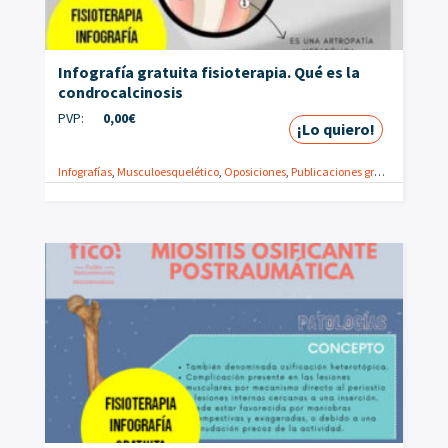
Infografía gratuita fisioterapia. Qué es la
condrocalcinosis
PVP:
0,00
€
¡Lo quiero!
Infografías
,
Musculoesquelético
,
Oposiciones
,
Publicaciones gratuitas