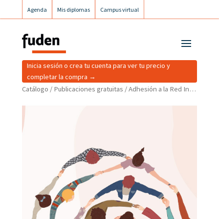
Agenda
Mis diplomas
Campus virtual
Campus postgrados
Campus Fuden Inclusiva
Inicia sesión o crea tu cuenta para ver tu precio y
completar la compra →
Catálogo
/
Publicaciones gratuitas
/ Adhesión a la Red Internacional de Enfermeras Cooperantes por la Salud Global