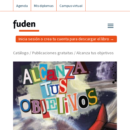
Agenda
Mis diplomas
Campus virtual
Campus postgrados
Campus Fuden Inclusiva
Inicia sesión o crea tu cuenta para descargar el libro →
Catálogo
/
Publicaciones gratuitas
/ Alcanza tus objetivos