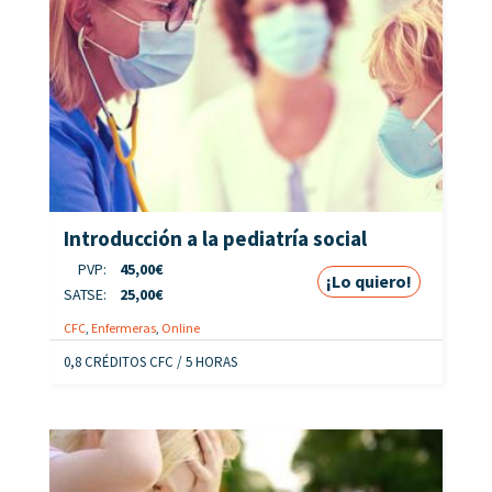
Introducción a la pediatría social
PVP:
45,00
€
¡Lo quiero!
SATSE:
25,00
€
CFC
,
Enfermeras
,
Online
0,8 CRÉDITOS CFC / 5 HORAS