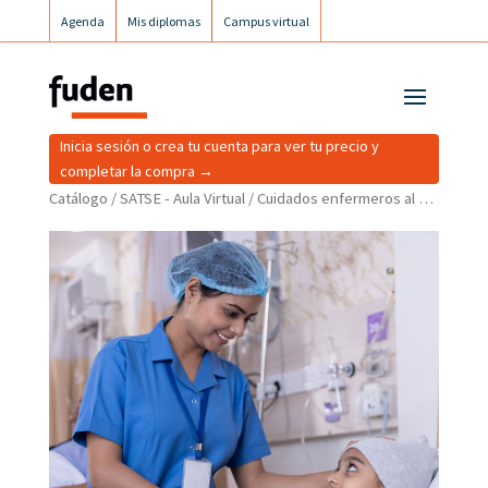
Agenda
Mis diplomas
Campus virtual
Campus postgrados
Campus Fuden Inclusiva
Inicia sesión o crea tu cuenta para ver tu precio y
completar la compra →
Catálogo
/
SATSE - Aula Virtual
/ Cuidados enfermeros al niño con patología oncológica