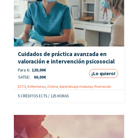
Cuidados de práctica avanzada en
valoración e intervención psicosocial
Para ti:
120,00
€
¡Lo quiero!
SATSE:
60,00
€
ECTS
,
Enfermeras
,
Online
,
Aprendizaje modular
,
Promoción
5 CRÉDITOS ECTS / 125 HORAS