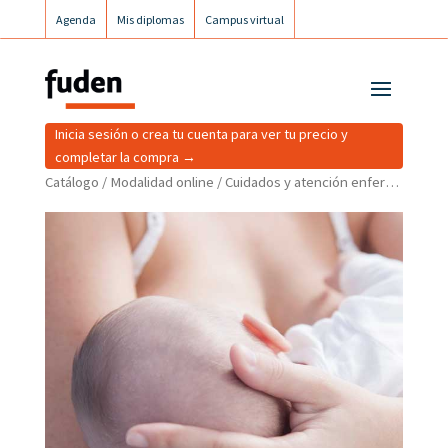
Agenda
Mis diplomas
Campus virtual
Campus postgrados
Campus Fuden Inclusiva
Inicia sesión o crea tu cuenta para ver tu precio y
completar la compra →
Catálogo
/
Modalidad online
/ Cuidados y atención enfermera en urgencias y dificultades en lactancia materna para matronas