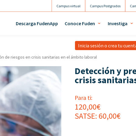
Campus virtual
Campus Postgrados
Cam
Agenda
Mi 
Descarga FudenApp
Conoce Fuden
Investiga
Inicia sesión o crea tu cuen
n de riesgos en crisis sanitarias en el ámbito laboral
Detección y pr
crisis sanitaria
Para ti:
120,00
€
SATSE:
60,00
€