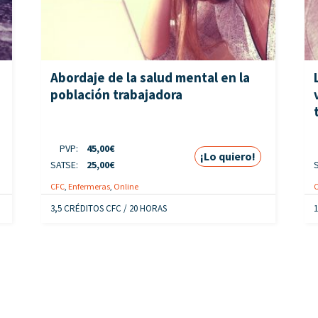
Abordaje de la salud mental en la
población trabajadora
PVP:
45,00
€
¡Lo quiero!
SATSE:
25,00
€
CFC
,
Enfermeras
,
Online
3,5 CRÉDITOS CFC / 20 HORAS