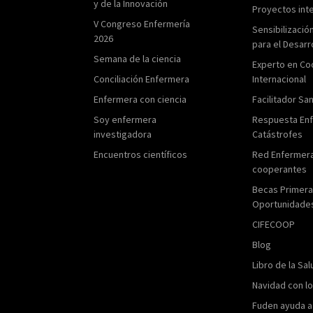
y de la Innovación
Proyectos int
V Congreso Enfermería
Sensibilizació
2026
para el Desarr
Semana de la ciencia
Experto en Co
Conciliación Enfermera
Internacional
Enfermera con ciencia
Facilitador San
Soy enfermera
Respuesta En
investigadora
Catástrofes
Encuentros científicos
Red Enfermer
cooperantes
Becas Primer
Oportunidade
CIFECOOP
Blog
Libro de la Sal
Navidad con l
Fuden ayuda a