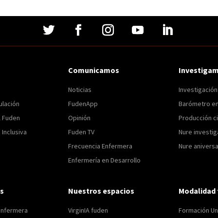
Comunicamos
Investiga
Noticias
Investigació
ulación
FudenApp
Barómetro e
l Fuden
Opinión
Producción ci
Inclusiva
Fuden TV
Nure investig
Frecuencia Enfermera
Nure aniversa
Enfermería en Desarrollo
s
Nuestros espacios
Modalidad 
enfermera
VirginIA fuden
Formación Uni