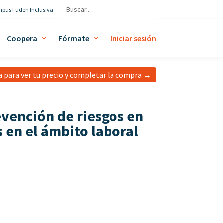
pus Fuden Inclusiva
cuenta / Mis diplomas
Coopera
Fórmate
Iniciar sesión
ta para ver tu precio y completar la compra →
evención de riesgos en
s en el ámbito laboral