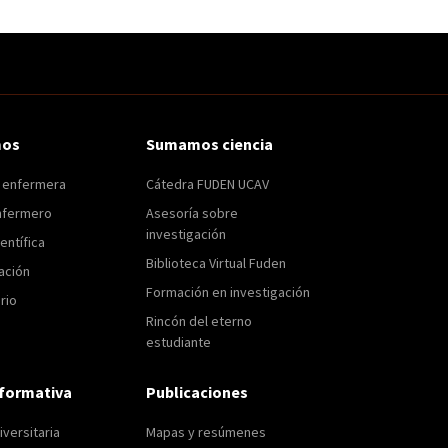
mos
Sumamos ciencia
n enfermera
Cátedra FUDEN UCAV
nfermero
Asesoría sobre
investigación
entífica
Biblioteca Virtual Fuden
ación
Formación en investigación
rio
Rincón del eterno
estudiante
formativa
Publicaciones
versitaria
Mapas y resúmenes