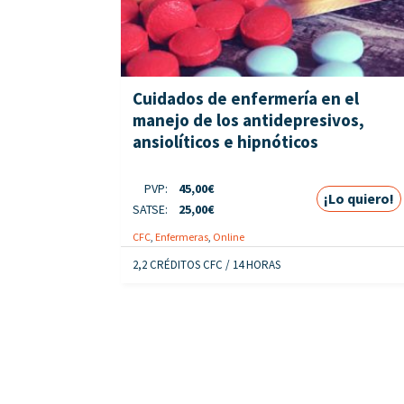
Cuidados de enfermería en el
manejo de los antidepresivos,
ansiolíticos e hipnóticos
PVP:
45,00
€
¡Lo quiero!
SATSE:
25,00
€
CFC
,
Enfermeras
,
Online
2,2 CRÉDITOS CFC / 14 HORAS