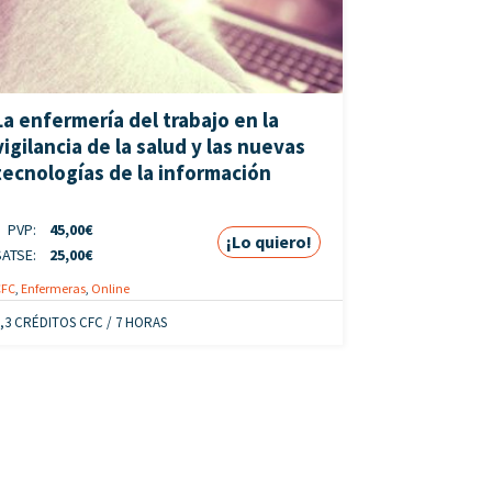
La enfermería del trabajo en la
vigilancia de la salud y las nuevas
tecnologías de la información
PVP:
45,00
€
¡Lo quiero!
SATSE:
25,00
€
CFC
,
Enfermeras
,
Online
1,3 CRÉDITOS CFC / 7 HORAS