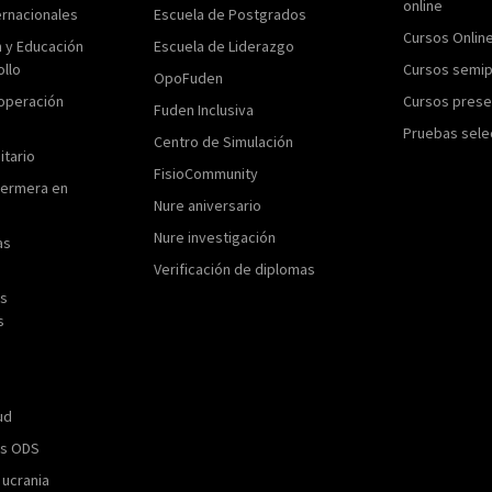
online
ernacionales
Escuela de Postgrados
Cursos Onlin
n y Educación
Escuela de Liderazgo
ollo
Cursos semip
OpoFuden
operación
Cursos prese
Fuden Inclusiva
Pruebas sele
Centro de Simulación
itario
FisioCommunity
fermera en
Nure aniversario
Nure investigación
as
Verificación de diplomas
as
s
ud
os ODS
 ucrania