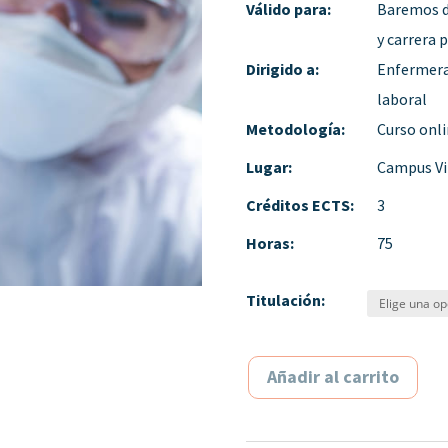
Válido para:
Baremos de
y carrera 
Dirigido a:
Enfermera
laboral
Metodología:
Curso onl
Lugar:
Campus Vi
Créditos ECTS:
3
Horas:
75
Titulación:
Añadir al carrito