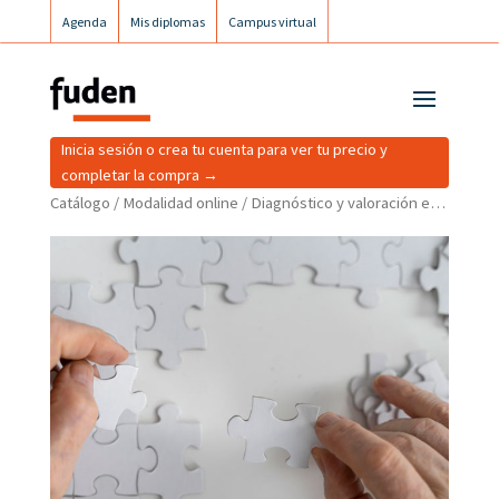
Agenda
Mis diplomas
Campus virtual
Campus postgrados
Campus Fuden Inclusiva
Inicia sesión o crea tu cuenta para ver tu precio y
completar la compra →
Catálogo
/
Modalidad online
/ Diagnóstico y valoración enfermera de la demencia