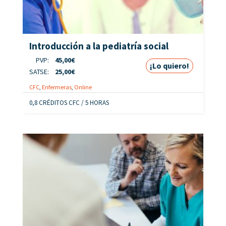
Introducción a la pediatría social
PVP:
45,00
€
¡Lo quiero!
SATSE:
25,00
€
CFC
,
Enfermeras
,
Online
0,8 CRÉDITOS CFC / 5 HORAS