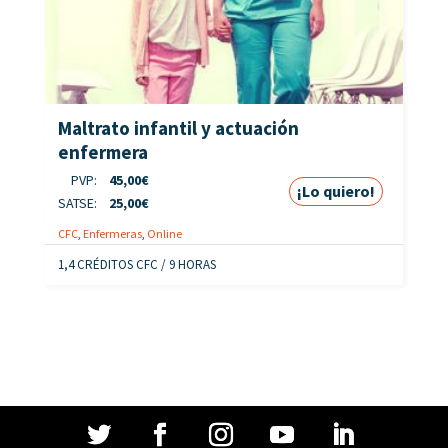
Maltrato infantil y actuación
enfermera
PVP:
45,00
€
¡Lo quiero!
SATSE:
25,00
€
CFC
,
Enfermeras
,
Online
1,4 CRÉDITOS CFC / 9 HORAS