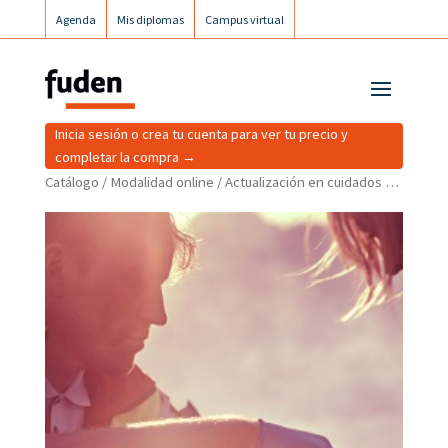
Agenda
Mis diplomas
Campus virtual
Campus postgrados
Campus Fuden Inclusiva
Inicia sesión o crea tu cuenta para ver tu precio y
completar la compra →
Catálogo
/
Modalidad online
/ Actualización en cuidados al paciente politraumatizado y situaciones especiales