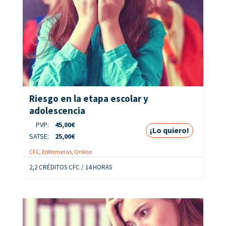
Riesgo en la etapa escolar y
adolescencia
PVP:
45,00
€
¡Lo quiero!
SATSE:
25,00
€
CFC
,
Enfermeras
,
Online
2,2 CRÉDITOS CFC / 14 HORAS