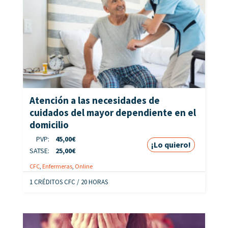
Atención a las necesidades de
cuidados del mayor dependiente en el
domicilio
PVP:
45,00
€
¡Lo quiero!
SATSE:
25,00
€
CFC
,
Enfermeras
,
Online
1 CRÉDITOS CFC / 20 HORAS