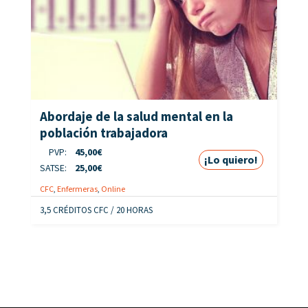
Abordaje de la salud mental en la
población trabajadora
PVP:
45,00
€
¡Lo quiero!
SATSE:
25,00
€
CFC
,
Enfermeras
,
Online
3,5 CRÉDITOS CFC / 20 HORAS