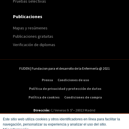
Pruebas selectivas
Publicaciones
Mapas y resúmenes
Publicaciones gratuitas
Verificación de diplomas
FUDEN | Fundacion para el desarrollo de la Enfermería @ 2021
Prensa
Condiciones de uso
Política de privacidad y protección de datos
Política de cookies
Condiciones de compra
Dirección:
C/ Veneras 9. 5ª – 28013 Madrid
Teléfono:
91 547 48 81
|
Email:
info@fuden.es
Este sitio web utiliza cookies y otros identificadores en línea para facilitar la
navegación, personalizar su experiencia y analizar el uso del sitio.