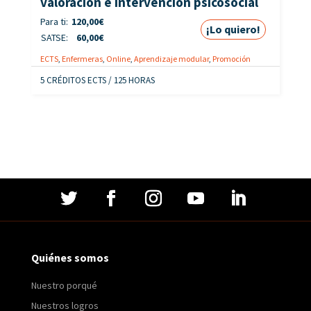
valoración e intervención psicosocial
Para ti:
120,00
€
¡Lo quiero!
SATSE:
60,00
€
ECTS
,
Enfermeras
,
Online
,
Aprendizaje modular
,
Promoción
5 CRÉDITOS ECTS / 125 HORAS
Quiénes somos
Nuestro porqué
Nuestros logros