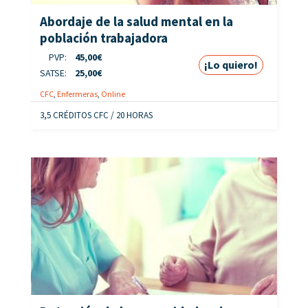
Abordaje de la salud mental en la
población trabajadora
PVP:
45,00
€
¡Lo quiero!
SATSE:
25,00
€
CFC
,
Enfermeras
,
Online
3,5 CRÉDITOS CFC / 20 HORAS