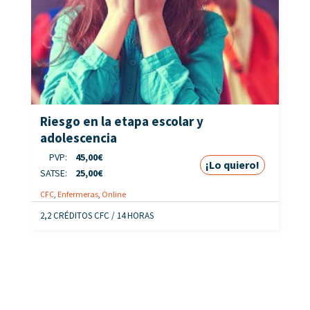
Riesgo en la etapa escolar y
adolescencia
PVP:
45,00
€
¡Lo quiero!
SATSE:
25,00
€
CFC
,
Enfermeras
,
Online
2,2 CRÉDITOS CFC / 14 HORAS