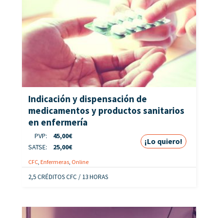
Indicación y dispensación de
medicamentos y productos sanitarios
en enfermería
PVP:
45,00
€
¡Lo quiero!
SATSE:
25,00
€
CFC
,
Enfermeras
,
Online
2,5 CRÉDITOS CFC / 13 HORAS