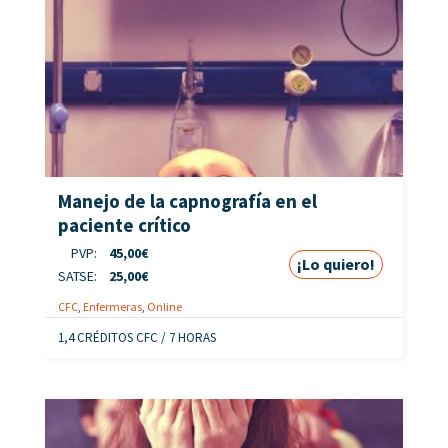
Manejo de la capnografía en el
paciente crítico
PVP:
45,00
€
¡Lo quiero!
SATSE:
25,00
€
CFC
,
Enfermeras
,
Online
1,4 CRÉDITOS CFC / 7 HORAS