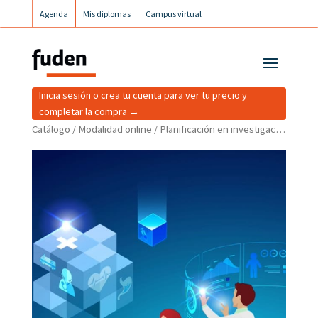
Agenda
Mis diplomas
Campus virtual
Campus postgrados
Campus Fuden Inclusiva
Inicia sesión o crea tu cuenta para ver tu precio y
completar la compra →
Catálogo
/
Modalidad online
/ Planificación en investigación cualitativa en los cuidados a la población trabajadora