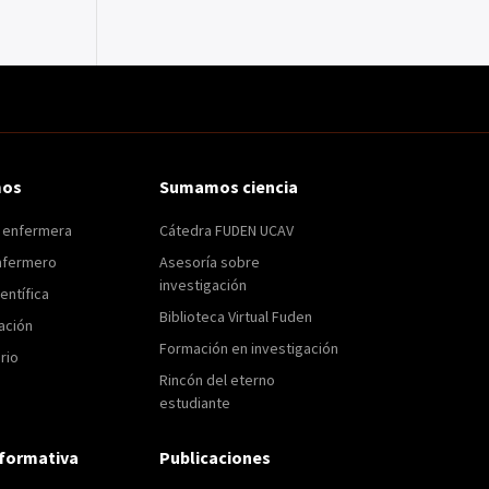
mos
Sumamos ciencia
n enfermera
Cátedra FUDEN UCAV
nfermero
Asesoría sobre
investigación
entífica
Biblioteca Virtual Fuden
ación
Formación en investigación
rio
Rincón del eterno
estudiante
formativa
Publicaciones