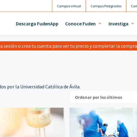
Campus virtual
Campus Postgrados
Cam
Descarga FudenApp
Conoce Fuden
Investiga
ia sesión o crea tu cuenta para ver tu precio y completar la compr
os por la Universidad Católica de Ávila.