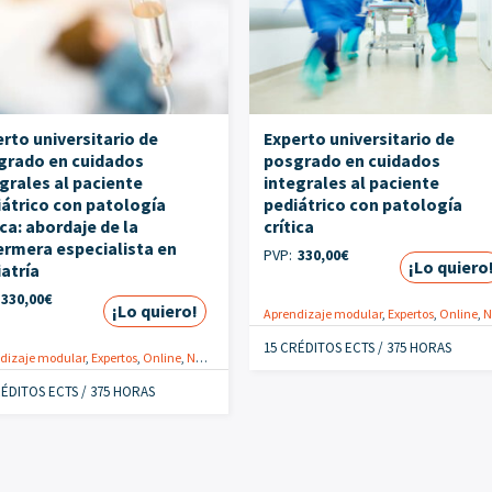
rto universitario de
Experto universitario de
grado en cuidados
posgrado en cuidados
grales al paciente
integrales al paciente
iátrico con patología
pediátrico con patología
ica: abordaje de la
crítica
ermera especialista en
PVP:
330,00
€
¡Lo quiero
atría
330,00
€
¡Lo quiero!
Aprendizaje modular
,
Expertos
,
Online
,
Nuev
15 CRÉDITOS ECTS / 375 HORAS
dizaje modular
,
Expertos
,
Online
,
Nuevo
,
Especialistas
,
Pediatría
,
Postgrados
RÉDITOS ECTS / 375 HORAS