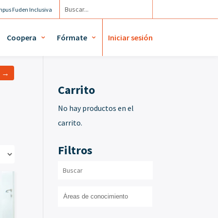
pus Fuden Inclusiva
Agenda
Mi cuenta / Mis diplomas
Coopera
Fórmate
Iniciar sesión
a →
Carrito
No hay productos en el
carrito.
Filtros