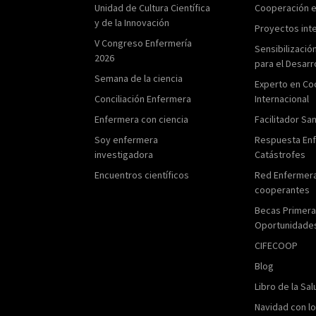
Unidad de Cultura Científica
Cooperación 
y de la Innovación
Proyectos int
V Congreso Enfermería
Sensibilizació
2026
para el Desarr
Semana de la ciencia
Experto en Co
Conciliación Enfermera
Internacional
Enfermera con ciencia
Facilitador San
Soy enfermera
Respuesta En
investigadora
Catástrofes
Encuentros científicos
Red Enfermer
cooperantes
Becas Primer
Oportunidade
CIFECOOP
Blog
Libro de la Sal
Navidad con l