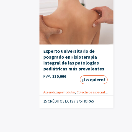
Experto universitario de
posgrado en Fisioterapia
integral de las patologías
pediátricas más prevalentes
PVP:
330,00
€
¡Lo quiero!
Aprendizaje modular
,
Colectivos especiales
,
Expertos
,
Fisio
15 CRÉDITOS ECTS / 375 HORAS