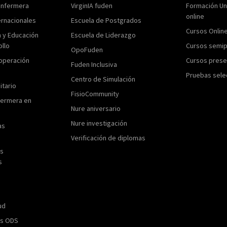
enfermera
VirginIA fuden
Formación Uni
online
ernacionales
Escuela de Postgrados
Cursos Onlin
n y Educación
Escuela de Liderazgo
ollo
Cursos semip
OpoFuden
operación
Cursos prese
Fuden Inclusiva
Pruebas sele
Centro de Simulación
itario
FisioCommunity
fermera en
Nure aniversario
Nure investigación
as
Verificación de diplomas
as
s
ud
os ODS