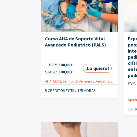
Curso AHA de Soporte Vital
Expe
Avanzado Pediátrico (PALS)
pos
inte
ped
crít
PVP:
380,00
€
¡Lo quiero!
enf
SATSE:
300,00
€
pedi
AHA
,
ECTS
,
Semipr.
,
Enfermeras
,
Pediatría
,
Soporte vital
PVP:
5 CRÉDITOS ECTS / 125 HORAS
Apren
15 C