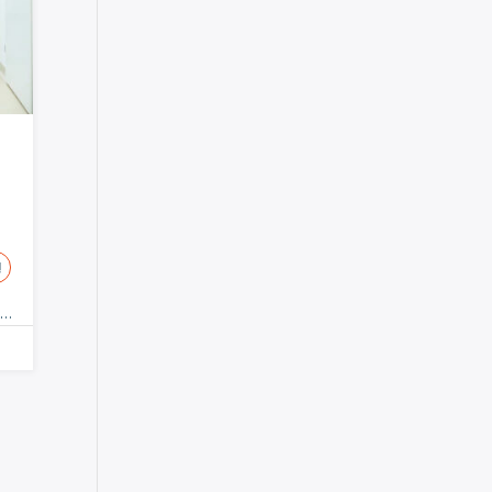
!
o
,
Enfermeras
,
Pediatría
,
Postgrados