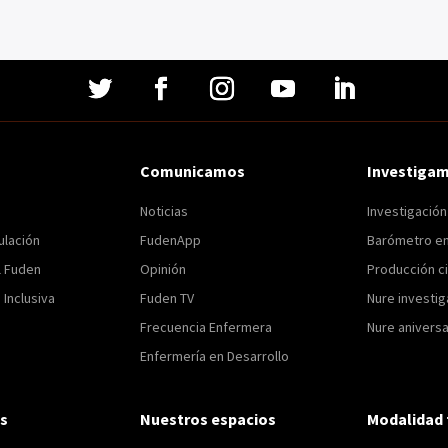
Comunicamos
Investiga
Noticias
Investigació
ulación
FudenApp
Barómetro e
l Fuden
Opinión
Producción ci
Inclusiva
Fuden TV
Nure investig
Frecuencia Enfermera
Nure aniversa
Enfermería en Desarrollo
s
Nuestros espacios
Modalidad 