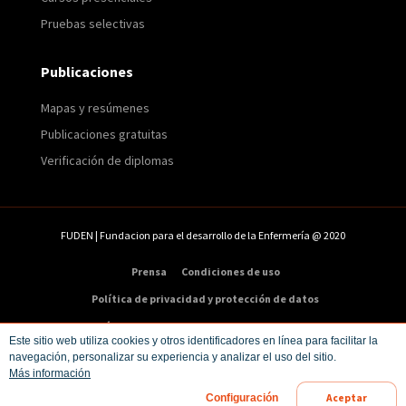
Pruebas selectivas
Publicaciones
Mapas y resúmenes
Publicaciones gratuitas
Verificación de diplomas
FUDEN | Fundacion para el desarrollo de la Enfermería @ 2020
Prensa
Condiciones de uso
Política de privacidad y protección de datos
Política de cookies
Condiciones de compra
Este sitio web utiliza cookies y otros identificadores en línea para facilitar la
navegación, personalizar su experiencia y analizar el uso del sitio.
Dirección:
C/ Veneras 9. 5ª – 28013 Madrid
Más información
Teléfono:
91 547 48 81
|
Email:
info@fuden.es
Aceptar
Configuración