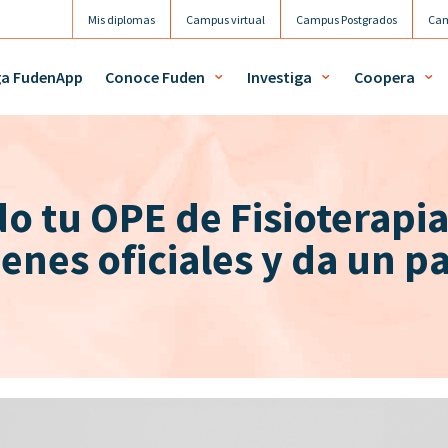
Mis diplomas
Campus virtual
Campus Postgrados
Cam
ga FudenApp
Conoce Fuden
Investiga
Coopera
o tu OPE de Fisioterapi
enes oficiales y da un p