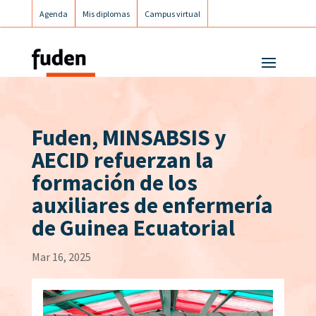
Agenda
Mis diplomas
Campus virtual
Campus postgrados
Campus Fuden Inclusiva
Fuden, MINSABSIS y
AECID refuerzan la
formación de los
auxiliares de enfermería
de Guinea Ecuatorial
Mar 16, 2025