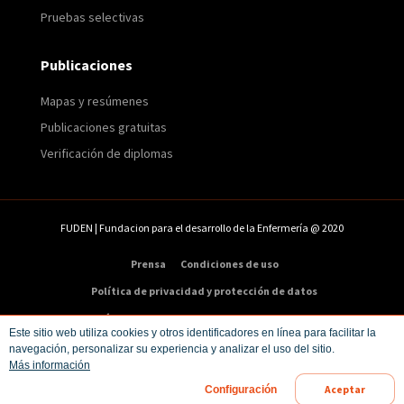
Pruebas selectivas
Publicaciones
Mapas y resúmenes
Publicaciones gratuitas
Verificación de diplomas
FUDEN | Fundacion para el desarrollo de la Enfermería @ 2020
Prensa
Condiciones de uso
Política de privacidad y protección de datos
Política de cookies
Condiciones de compra
Este sitio web utiliza cookies y otros identificadores en línea para facilitar la
navegación, personalizar su experiencia y analizar el uso del sitio.
Dirección:
C/ Veneras 9. 5ª – 28013 Madrid
Más información
Teléfono:
91 547 48 81
|
Email:
info@fuden.es
Aceptar
Configuración