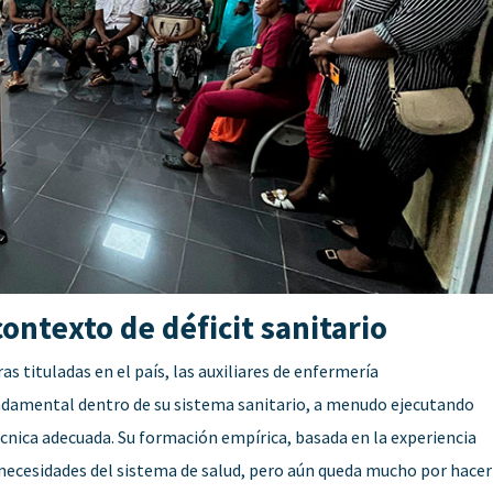
ontexto de déficit sanitario
s tituladas en el país, las auxiliares de enfermería
damental dentro de su sistema sanitario, a menudo ejecutando
écnica adecuada. Su formación empírica, basada en la experiencia
s necesidades del sistema de salud, pero aún queda mucho por hacer