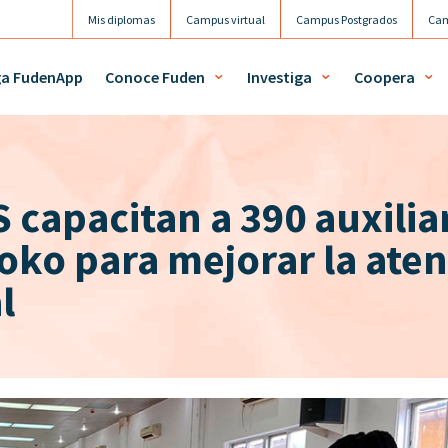
Mis diplomas
Campus virtual
Campus Postgrados
Cam
ga FudenApp
Conoce Fuden
Investiga
Coopera
capacitan a 390 auxilia
oko para mejorar la aten
l