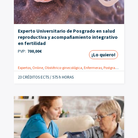
Experto Universitario de Posgrado en salud
reproductiva y acompañamiento integrativo
en fertilidad
PVP:
700,00
€
¡Lo quiero!
Expertos
,
Online
,
Obstétrico-ginecológica
,
Enfermeras
,
Postgrados
23 CRÉDITOS ECTS / 575 h HORAS