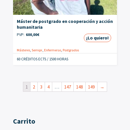
Máster de postgrado en cooperación y acción
humanitaria
PVP:
600,00
€
¡Lo quiero!
Másteres
,
Semipr.
,
Enfermeras
,
Postgrados
60 CRÉDITOS ECTS / 1500 HORAS
1
2
3
4
…
147
148
149
→
Carrito