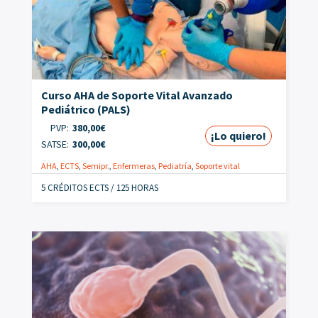
Curso AHA de Soporte Vital Avanzado
Pediátrico (PALS)
PVP:
380,00
€
¡Lo quiero!
SATSE:
300,00
€
AHA
,
ECTS
,
Semipr.
,
Enfermeras
,
Pediatría
,
Soporte vital
5 CRÉDITOS ECTS / 125 HORAS