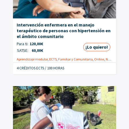
Intervención enfermera en el manejo
terapéutico de personas con hipertensión en
el ámbito comunitario
Para ti:
120,00
€
¡Lo quiero!
SATSE:
60,00
€
Aprendizaje modular
,
ECTS
,
Familiar y Comunitaria
,
Online
,
Nuevo
,
Especial
4 CRÉDITOS ECTS / 100 HORAS