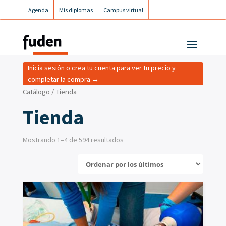
Agenda
Mis diplomas
Campus virtual
Campus postgrados
Campus Fuden Inclusiva
Inicia sesión o crea tu cuenta para ver tu precio y
completar la compra →
Catálogo
/ Tienda
Tienda
Mostrando 1–4 de 594 resultados