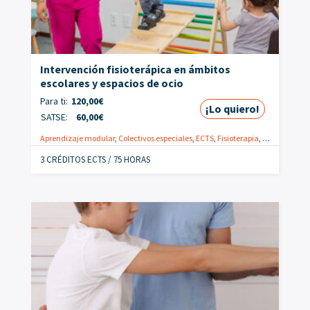
Intervención fisioterápica en ámbitos
escolares y espacios de ocio
Para ti:
120,00
€
¡Lo quiero!
SATSE:
60,00
€
Aprendizaje modular
,
Colectivos especiales
,
ECTS
,
Fisioterapia
,
Online
,
Fisio
3 CRÉDITOS ECTS / 75 HORAS