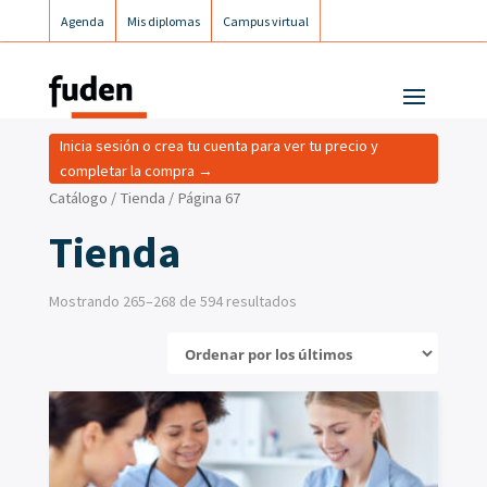
Agenda
Mis diplomas
Campus virtual
Campus postgrados
Campus Fuden Inclusiva
Inicia sesión o crea tu cuenta para ver tu precio y
completar la compra →
Catálogo
/
Tienda
/ Página 67
Tienda
Mostrando 265–268 de 594 resultados