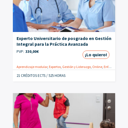
Experto Universitario de posgrado en Gestión
Integral para la Práctica Avanzada
PVP:
330,00
€
¡Lo quiero!
Aprendizaje modular
,
Expertos
,
Gestión y Liderazgo
,
Online
,
Enfermeras
,
Pos
21 CRÉDITOS ECTS / 525 HORAS