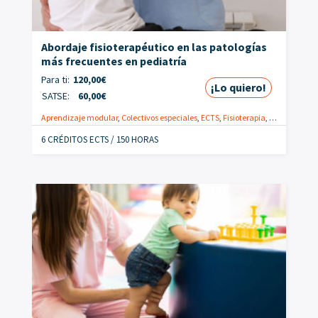
Abordaje fisioterapéutico en las patologías
más frecuentes en pediatría
Para ti:
120,00
€
¡Lo quiero!
SATSE:
60,00
€
Aprendizaje modular
,
Colectivos especiales
,
ECTS
,
Fisioterapia
,
Online
,
Fisio
6 CRÉDITOS ECTS / 150 HORAS