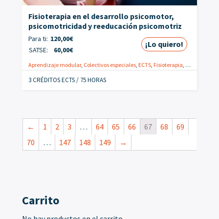
Fisioterapia en el desarrollo psicomotor,
psicomotricidad y reeducación psicomotriz
Para ti:
120,00
€
¡Lo quiero!
SATSE:
60,00
€
Aprendizaje modular
,
Colectivos especiales
,
ECTS
,
Fisioterapia
,
Online
,
Fisio
3 CRÉDITOS ECTS / 75 HORAS
←
1
2
3
…
64
65
66
67
68
69
70
…
147
148
149
→
Carrito
No hay productos en el carrito.