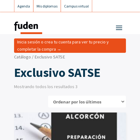
Agenda
Mis diplomas
Campus virtual
Campus postgrados
Campus Fuden Inclusiva
Inicia sesión o crea tu cuenta para ver tu precio y
completar la compra →
Catálogo
/ Exclusivo SATSE
Exclusivo SATSE
Mostrando todos los resultados 3