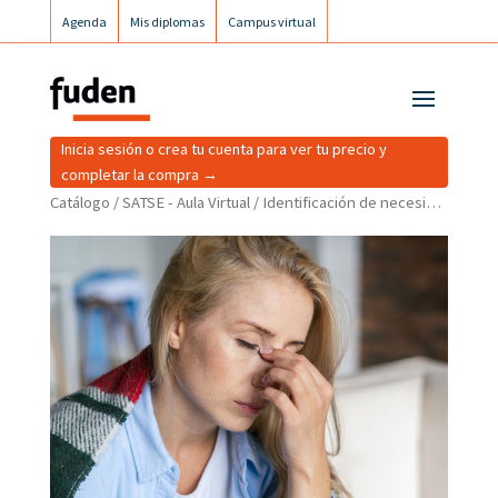
Agenda
Mis diplomas
Campus virtual
Campus postgrados
Campus Fuden Inclusiva
Inicia sesión o crea tu cuenta para ver tu precio y
completar la compra →
Catálogo
/
SATSE - Aula Virtual
/ Identificación de necesidades de apoyo emocional y psicológico al paciente y cuidador principal