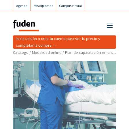
Agenda
Mis diplomas
Campus virtual
Campus postgrados
Campus Fuden Inclusiva
Inicia sesión o crea tu cuenta para ver tu precio y
completar la compra →
Catálogo
/
Modalidad online
/ Plan de capacitación en unidades de cuidados intensivos por COVID-19