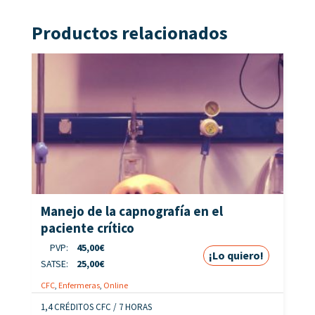
Productos relacionados
Manejo de la capnografía en el
paciente crítico
PVP:
45,00
€
¡Lo quiero!
SATSE:
25,00
€
CFC
,
Enfermeras
,
Online
1,4 CRÉDITOS CFC / 7 HORAS