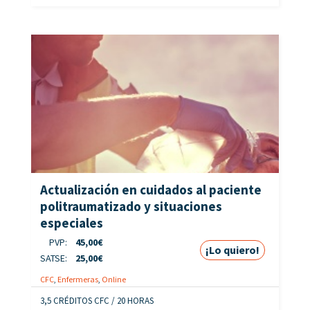
Actualización en cuidados al paciente
politraumatizado y situaciones
especiales
PVP:
45,00
€
¡Lo quiero!
SATSE:
25,00
€
CFC
,
Enfermeras
,
Online
3,5 CRÉDITOS CFC / 20 HORAS