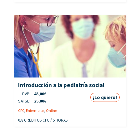
Introducción a la pediatría social
PVP:
45,00
€
¡Lo quiero!
SATSE:
25,00
€
CFC
,
Enfermeras
,
Online
0,8 CRÉDITOS CFC / 5 HORAS