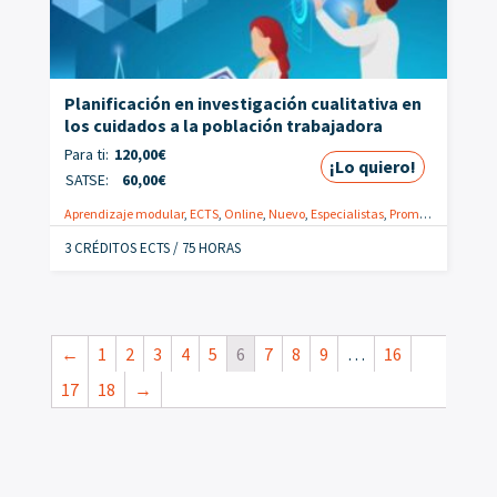
Planificación en investigación cualitativa en
los cuidados a la población trabajadora
Para ti:
120,00
€
¡Lo quiero!
SATSE:
60,00
€
Aprendizaje modular
,
ECTS
,
Online
,
Nuevo
,
Especialistas
,
Promoción
,
Salud 
3 CRÉDITOS ECTS / 75 HORAS
←
1
2
3
4
5
6
7
8
9
…
16
17
18
→