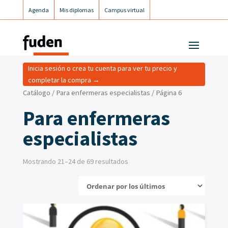
Agenda
Mis diplomas
Campus virtual
Campus postgrados
Campus Fuden Inclusiva
Inicia sesión o crea tu cuenta para ver tu precio y
completar la compra →
Catálogo
/
Para enfermeras especialistas
/ Página 6
Para enfermeras
especialistas
Mostrando 21–24 de 69 resultados