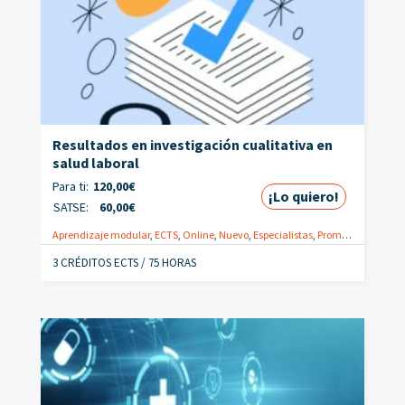
Resultados en investigación cualitativa en
salud laboral
Para ti:
120,00
€
¡Lo quiero!
SATSE:
60,00
€
Aprendizaje modular
,
ECTS
,
Online
,
Nuevo
,
Especialistas
,
Promoción
,
Salud 
3 CRÉDITOS ECTS / 75 HORAS