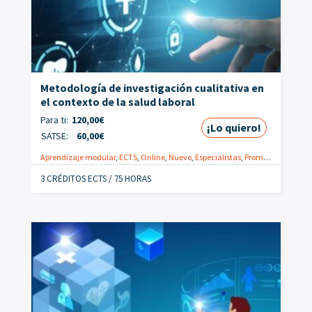
Metodología de investigación cualitativa en
el contexto de la salud laboral
Para ti:
120,00
€
¡Lo quiero!
SATSE:
60,00
€
Aprendizaje modular
,
ECTS
,
Online
,
Nuevo
,
Especialistas
,
Promoción
,
Salud 
3 CRÉDITOS ECTS / 75 HORAS