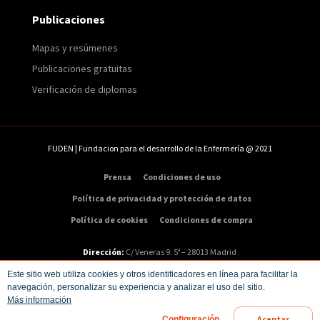
Publicaciones
Mapas y resúmenes
Publicaciones gratuitas
Verificación de diplomas
FUDEN | Fundacion para el desarrollo de la Enfermería @ 2021
Prensa
Condiciones de uso
Política de privacidad y protección de datos
Política de cookies
Condiciones de compra
Dirección:
C/ Veneras 9. 5ª – 28013 Madrid
Teléfono:
91 547 48 81
|
Email:
info@fuden.es
Este sitio web utiliza cookies y otros identificadores en línea para facilitar la
navegación, personalizar su experiencia y analizar el uso del sitio.
Más información
Aceptar
Configuración