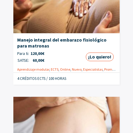
Manejo integral del embarazo fisiológico
para matronas
Para ti:
120,00
€
¡Lo quiero!
SATSE:
60,00
€
Aprendizaje modular
,
ECTS
,
Online
,
Nuevo
,
Especialistas
,
Promoción
4 CRÉDITOS ECTS / 100 HORAS