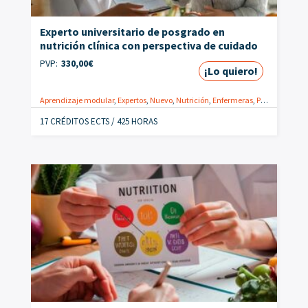
Experto universitario de posgrado en
nutrición clínica con perspectiva de cuidado
PVP:
330,00
€
¡Lo quiero!
Aprendizaje modular
,
Expertos
,
Nuevo
,
Nutrición
,
Enfermeras
,
Postgrados
17 CRÉDITOS ECTS / 425 HORAS