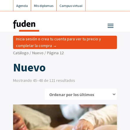
Agenda
Mis diplomas
Campus virtual
Campus postgrados
Campus Fuden Inclusiva
Inicia sesión o crea tu cuenta para ver tu precio y
completar la compra →
Catálogo
/
Nuevo
/ Página 12
Nuevo
Mostrando 45–48 de 121 resultados