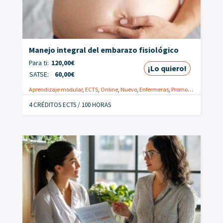
Manejo integral del embarazo fisiológico
Para ti:
120,00
€
¡Lo quiero!
SATSE:
60,00
€
Aprendizaje modular
,
ECTS
,
Online
,
Nuevo
,
Enfermeras
,
Promoción
4 CRÉDITOS ECTS / 100 HORAS