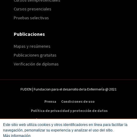
Cursos semipresenciales
Cursos presenciales
Pruebas selectivas
Publicaciones
Mapas y resúmenes
Publicaciones gratuitas
Verificación de diplomas
FUDEN | Fundacion para el desarrollo de la Enfermería @ 2021
Prensa
Condiciones de uso
Política de privacidad y protección de datos
Política de cookies
Condiciones de compra
Este sitio web utiliza cookies y otros identificadores en línea para facilitar la
navegación, personalizar su experiencia y analizar el uso del sitio.
Dirección:
C/ Veneras 9. 5ª – 28013 Madrid
Más información