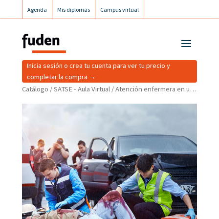
Agenda
Mis diplomas
Campus virtual
Campus postgrados
Campus Fuden Inclusiva
Inicia sesión o crea tu cuenta para ver tu precio y
completar la compra →
Catálogo
/
SATSE - Aula Virtual
/ Atención enfermera en urgencias vasculares extrahospitalarias