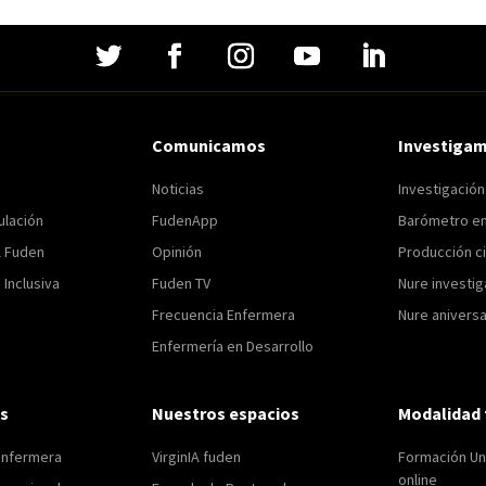
Comunicamos
Investiga
Noticias
Investigació
ulación
FudenApp
Barómetro e
l Fuden
Opinión
Producción ci
Inclusiva
Fuden TV
Nure investig
Frecuencia Enfermera
Nure aniversa
Enfermería en Desarrollo
s
Nuestros espacios
Modalidad 
enfermera
VirginIA fuden
Formación Uni
online