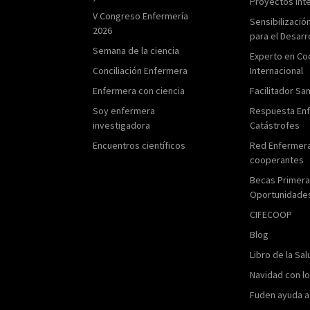
Proyectos int
V Congreso Enfermería
Sensibilizació
2026
para el Desarr
Semana de la ciencia
Experto en Co
Conciliación Enfermera
Internacional
Enfermera con ciencia
Facilitador San
Soy enfermera
Respuesta En
investigadora
Catástrofes
Encuentros científicos
Red Enfermer
cooperantes
Becas Primer
Oportunidade
CIFECOOP
Blog
Libro de la Sal
Navidad con l
Fuden ayuda a