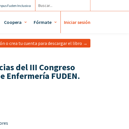
pus Fuden Inclusiva
cuenta / Mis diplomas
Coopera
Fórmate
Iniciar sesión
ión o crea tu cuenta para descargar el libro →
ias del III Congreso
de Enfermería FUDEN.
ores