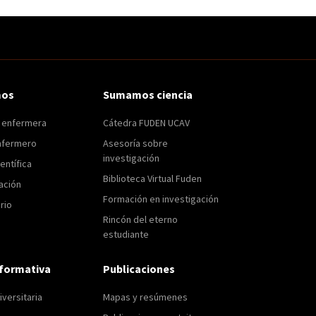
mos
Sumamos ciencia
n enfermera
Cátedra FUDEN UCAV
nfermero
Asesoría sobre
investigación
entífica
Biblioteca Virtual Fuden
ación
Formación en investigación
rio
Rincón del eterno
estudiante
formativa
Publicaciones
versitaria
Mapas y resúmenes