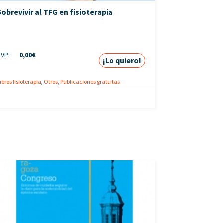
Sobrevivir al TFG en fisioterapia
PVP:
0,00
€
¡Lo quiero!
ibros fisioterapia
,
Otros
,
Publicaciones gratuitas