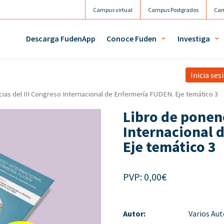
Campus virtual
Campus Postgrados
Cam
Agenda
Mi 
Descarga FudenApp
Conoce Fuden
Investiga
Inicia ses
ias del III Congreso Internacional de Enfermería FUDEN. Eje temático 3
Libro de ponenc
Internacional 
Eje temático 3
PVP:
0,00
€
Autor:
Varios Aut