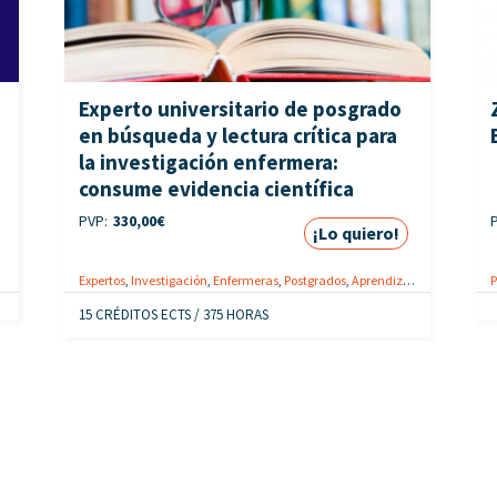
Experto universitario de posgrado
en búsqueda y lectura crítica para
la investigación enfermera:
consume evidencia científica
PVP:
330,00
€
¡Lo quiero!
Expertos
,
Investigación
,
Enfermeras
,
Postgrados
,
Aprendizaje modular
P
15 CRÉDITOS ECTS / 375 HORAS