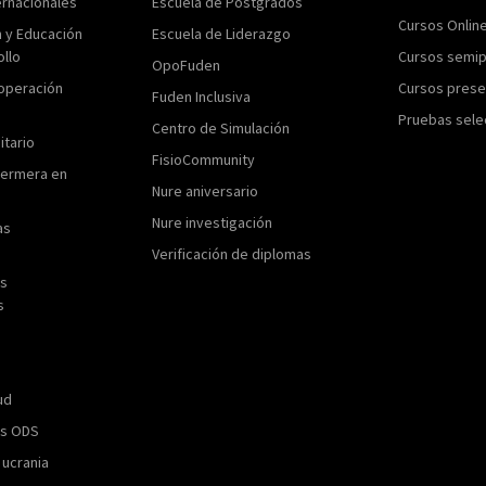
ernacionales
Escuela de Postgrados
Cursos Onlin
n y Educación
Escuela de Liderazgo
ollo
Cursos semip
OpoFuden
operación
Cursos prese
Fuden Inclusiva
Pruebas sele
Centro de Simulación
itario
FisioCommunity
fermera en
Nure aniversario
Nure investigación
as
Verificación de diplomas
as
s
ud
os ODS
 ucrania