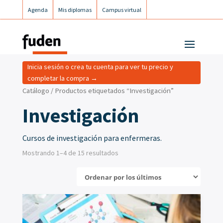
Agenda
Mis diplomas
Campus virtual
Campus postgrados
Campus Fuden Inclusiva
Inicia sesión o crea tu cuenta para ver tu precio y
completar la compra →
Catálogo
/ Productos etiquetados “Investigación”
Investigación
Cursos de investigación para enfermeras.
Mostrando 1–4 de 15 resultados