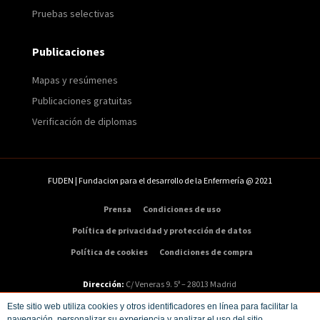
Pruebas selectivas
Publicaciones
Mapas y resúmenes
Publicaciones gratuitas
Verificación de diplomas
FUDEN | Fundacion para el desarrollo de la Enfermería @ 2021
Prensa
Condiciones de uso
Política de privacidad y protección de datos
Política de cookies
Condiciones de compra
Dirección:
C/ Veneras 9. 5ª – 28013 Madrid
Teléfono:
91 547 48 81
|
Email:
info@fuden.es
Este sitio web utiliza cookies y otros identificadores en línea para facilitar la
navegación, personalizar su experiencia y analizar el uso del sitio.