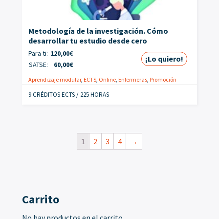
Metodología de la investigación. Cómo
desarrollar tu estudio desde cero
Para ti:
120,00
€
¡Lo quiero!
SATSE:
60,00
€
Aprendizaje modular
,
ECTS
,
Online
,
Enfermeras
,
Promoción
9 CRÉDITOS ECTS / 225 HORAS
1
2
3
4
→
Carrito
No hay productos en el carrito.