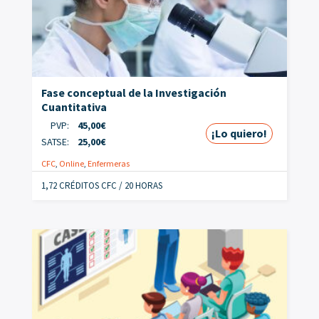
Fase conceptual de la Investigación
Cuantitativa
PVP:
45,00
€
¡Lo quiero!
SATSE:
25,00
€
CFC
,
Online
,
Enfermeras
1,72 CRÉDITOS CFC / 20 HORAS