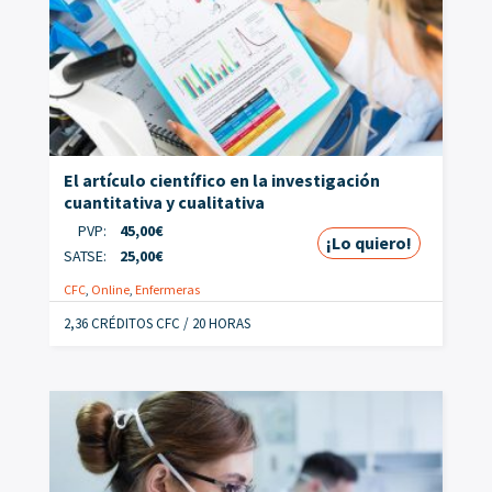
El artículo científico en la investigación
cuantitativa y cualitativa
PVP:
45,00
€
¡Lo quiero!
SATSE:
25,00
€
CFC
,
Online
,
Enfermeras
2,36 CRÉDITOS CFC / 20 HORAS