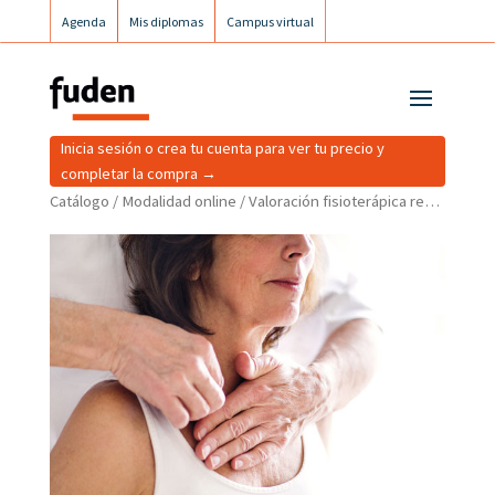
Agenda
Mis diplomas
Campus virtual
Campus postgrados
Campus Fuden Inclusiva
Inicia sesión o crea tu cuenta para ver tu precio y
completar la compra →
Catálogo
/
Modalidad online
/ Valoración fisioterápica respiratoria