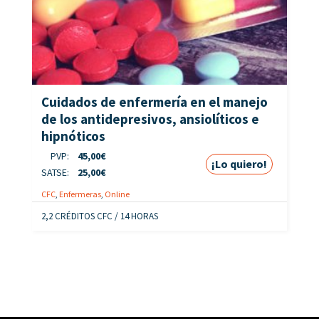
Cuidados de enfermería en el manejo
de los antidepresivos, ansiolíticos e
hipnóticos
PVP:
45,00
€
¡Lo quiero!
SATSE:
25,00
€
CFC
,
Enfermeras
,
Online
2,2 CRÉDITOS CFC / 14 HORAS