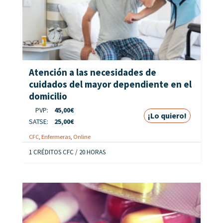
Atención a las necesidades de
cuidados del mayor dependiente en el
domicilio
PVP:
45,00
€
¡Lo quiero!
SATSE:
25,00
€
CFC
,
Enfermeras
,
Online
1 CRÉDITOS CFC / 20 HORAS