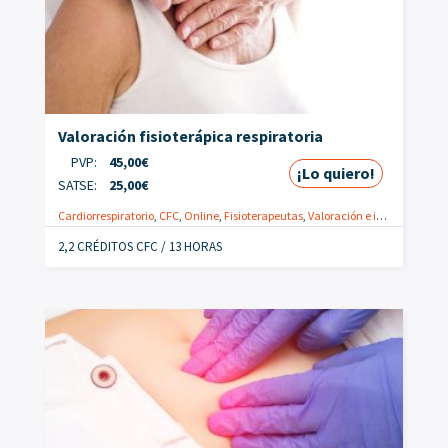
Valoración fisioterápica respiratoria
PVP:
45,00
€
¡Lo quiero!
SATSE:
25,00
€
Cardiorrespiratorio
,
CFC
,
Online
,
Fisioterapeutas
,
Valoración e imagen clínica
2,2 CRÉDITOS CFC / 13 HORAS