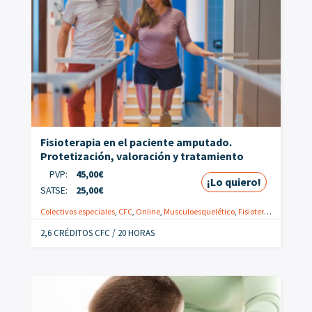
Fisioterapia en el paciente amputado.
Protetización, valoración y tratamiento
PVP:
45,00
€
¡Lo quiero!
SATSE:
25,00
€
Colectivos especiales
,
CFC
,
Online
,
Musculoesquelético
,
Fisioterapeutas
,
Valo
2,6 CRÉDITOS CFC / 20 HORAS