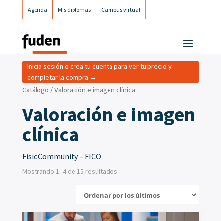
Agenda
Mis diplomas
Campus virtual
Campus postgrados
Campus Fuden Inclusiva
Inicia sesión o crea tu cuenta para ver tu precio y
completar la compra →
Catálogo
/ Valoración e imagen clínica
Valoración e imagen
clínica
FisioCommunity – FICO
Mostrando 1–4 de 15 resultados