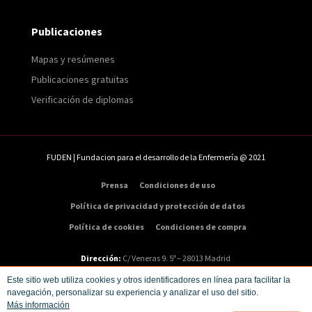
Publicaciones
Mapas y resúmenes
Publicaciones gratuitas
Verificación de diplomas
FUDEN | Fundacion para el desarrollo de la Enfermería @ 2021
Prensa
Condiciones de uso
Política de privacidad y protección de datos
Política de cookies
Condiciones de compra
Dirección:
C/ Veneras 9. 5ª – 28013 Madrid
Teléfono:
91 547 48 81
|
Email:
info@fuden.es
Este sitio web utiliza cookies y otros identificadores en línea para facilitar la
navegación, personalizar su experiencia y analizar el uso del sitio.
Más información