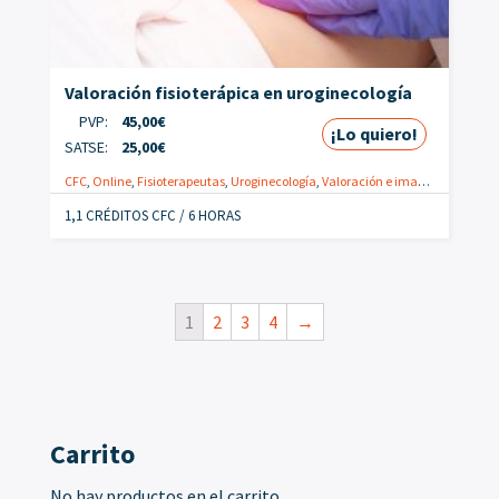
Valoración fisioterápica en uroginecología
PVP:
45,00
€
¡Lo quiero!
SATSE:
25,00
€
CFC
,
Online
,
Fisioterapeutas
,
Uroginecología
,
Valoración e imagen clínica
1,1 CRÉDITOS CFC / 6 HORAS
1
2
3
4
→
Carrito
No hay productos en el carrito.