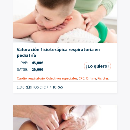
Valoración fisioterápica respiratoria en
pediatría
PVP:
45,00
€
¡Lo quiero!
SATSE:
25,00
€
Cardiorrespiratorio
,
Colectivos especiales
,
CFC
,
Online
,
Fisioterapeutas
,
Valor
1,3 CRÉDITOS CFC / 7 HORAS