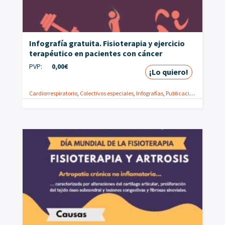
Infografía gratuita. Fisioterapia y ejercicio
terapéutico en pacientes con cáncer
PVP:
0,00
€
¡Lo quiero!
Cardiorrespiratorio
,
Colectivos especiales
,
Infografías
,
Publicaciones gratuitas