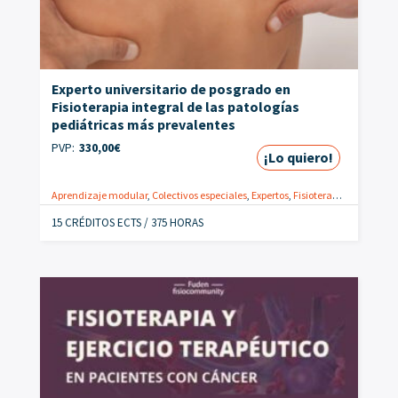
Experto universitario de posgrado en
Fisioterapia integral de las patologías
pediátricas más prevalentes
PVP:
330,00
€
¡Lo quiero!
Aprendizaje modular
,
Colectivos especiales
,
Expertos
,
Fisioterapia
,
Online
,
Nu
15 CRÉDITOS ECTS / 375 HORAS