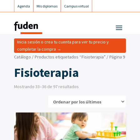
Agenda
Mis diplomas
Campus virtual
Campus postgrados
Campus Fuden Inclusiva
Inicia sesión o crea tu cuenta para ver tu precio y
completar la compra →
Catálogo
/
Productos etiquetados “Fisioterapia”
/ Página 9
Fisioterapia
Mostrando 33–36 de 97 resultados