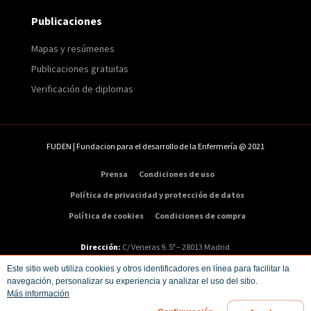
Publicaciones
Mapas y resúmenes
Publicaciones gratuitas
Verificación de diplomas
FUDEN | Fundacion para el desarrollo de la Enfermería @ 2021
Prensa
Condiciones de uso
Política de privacidad y protección de datos
Política de cookies
Condiciones de compra
Dirección:
C/ Veneras 9. 5ª – 28013 Madrid
Teléfono:
91 547 48 81
|
Email:
info@fuden.es
Este sitio web utiliza cookies y otros identificadores en línea para facilitar la
navegación, personalizar su experiencia y analizar el uso del sitio.
Más información