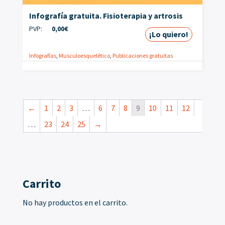
Infografía gratuita. Fisioterapia y artrosis
PVP:
0,00
€
¡Lo quiero!
Infografías
,
Musculoesquelético
,
Publicaciones gratuitas
←
1
2
3
…
6
7
8
9
10
11
12
…
23
24
25
→
Carrito
No hay productos en el carrito.