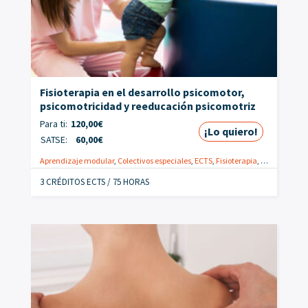
Fisioterapia en el desarrollo psicomotor,
psicomotricidad y reeducación psicomotriz
Para ti:
120,00
€
¡Lo quiero!
SATSE:
60,00
€
Aprendizaje modular
,
Colectivos especiales
,
ECTS
,
Fisioterapia
,
Online
,
Fisio
3 CRÉDITOS ECTS / 75 HORAS