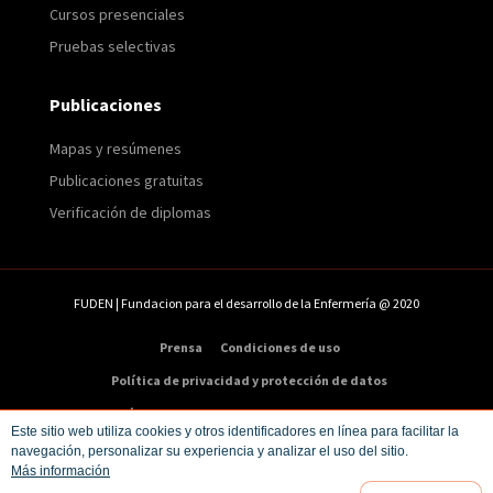
Cursos presenciales
Pruebas selectivas
Publicaciones
Mapas y resúmenes
Publicaciones gratuitas
Verificación de diplomas
FUDEN | Fundacion para el desarrollo de la Enfermería @ 2020
Prensa
Condiciones de uso
Política de privacidad y protección de datos
Política de cookies
Condiciones de compra
Este sitio web utiliza cookies y otros identificadores en línea para facilitar la
navegación, personalizar su experiencia y analizar el uso del sitio.
Dirección:
C/ Veneras 9. 5ª – 28013 Madrid
Más información