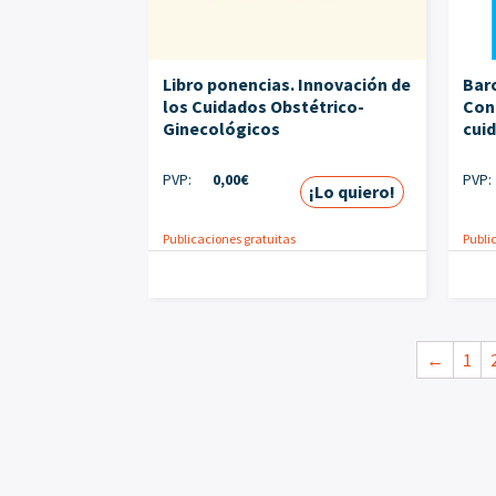
Libro ponencias. Innovación de
Barc
los Cuidados Obstétrico-
Con
Ginecológicos
cui
PVP:
0,00
€
PVP:
¡Lo quiero!
Publicaciones gratuitas
Publi
←
1