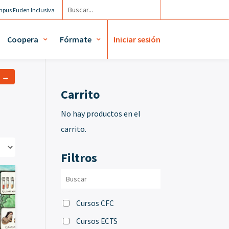
pus Fuden Inclusiva
Agenda
Mi cuenta / Mis diplomas
Coopera
Fórmate
Iniciar sesión
a →
Carrito
No hay productos en el
carrito.
Filtros
Cursos CFC
Cursos ECTS