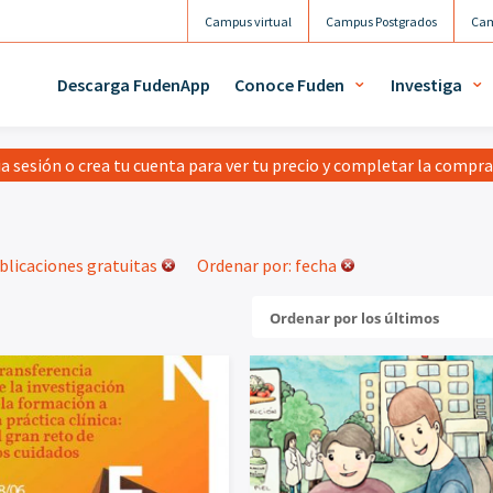
Campus virtual
Campus Postgrados
Cam
Descarga FudenApp
Conoce Fuden
Investiga
ia sesión o crea tu cuenta para ver tu precio y completar la compr
blicaciones gratuitas
Ordenar por: fecha