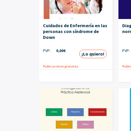
Cuidados de Enfermería en las
Dia
personas con síndrome de
nor
Down
PVP:
0,00
€
PVP:
¡Lo quiero!
Publicaciones gratuitas
Publi