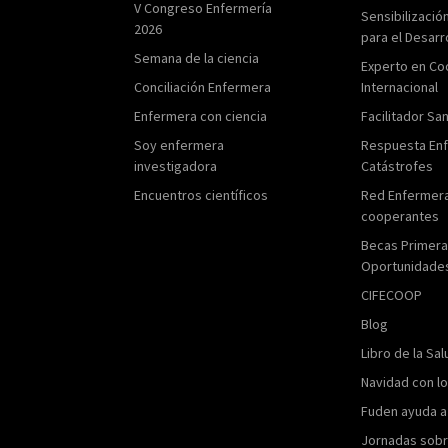
V Congreso Enfermería
Sensibilizació
2026
para el Desarr
Semana de la ciencia
Experto en Co
Conciliación Enfermera
Internacional
Enfermera con ciencia
Facilitador San
Soy enfermera
Respuesta En
investigadora
Catástrofes
Encuentros científicos
Red Enfermer
cooperantes
Becas Primer
Oportunidade
CIFECOOP
Blog
Libro de la Sal
Navidad con l
Fuden ayuda a
Jornadas sobr