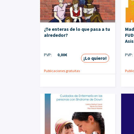
¿Te enteras de lo que pasa a tu
Madr
alrededor?
FUD
Asis
PVP:
0,00
€
PVP:
¡Lo quiero!
Publicaciones gratuitas
Publi