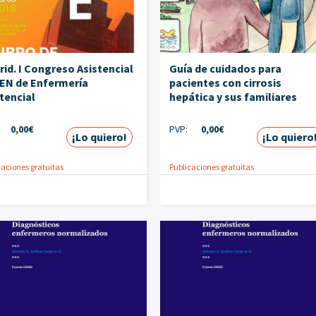
id. I Congreso Asistencial
Guía de cuidados para
EN de Enfermería
pacientes con cirrosis
tencial
hepática y sus familiares
0,00
€
PVP:
0,00
€
¡Lo quiero!
¡Lo quiero
caciones gratuitas
Publicaciones gratuitas