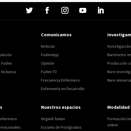
Comunicamos
Investiga
Noticias
Investigació
ulación
FudenApp
Barómetro e
l Fuden
Opinión
Producción ci
Inclusiva
Fuden TV
Nure investig
Frecuencia Enfermera
Nure aniversa
Enfermería en Desarrollo
s
Nuestros espacios
Modalidad 
enfermera
VirginIA fuden
Formación Uni
online
ernacionales
Escuela de Postgrados