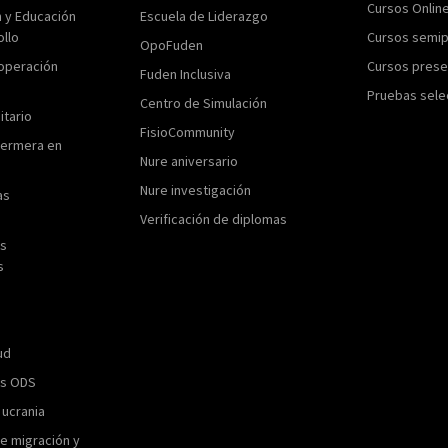
Cursos Onlin
n y Educación
Escuela de Liderazgo
ollo
Cursos semip
OpoFuden
operación
Cursos prese
Fuden Inclusiva
Pruebas sele
Centro de Simulación
itario
FisioCommunity
fermera en
Nure aniversario
Nure investigación
as
Verificación de diplomas
as
s
ud
os ODS
 ucrania
e migración y