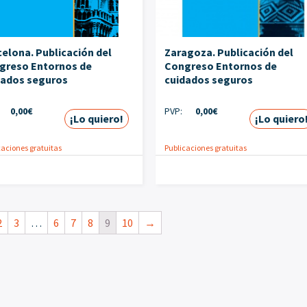
elona. Publicación del
Zaragoza. Publicación del
greso Entornos de
Congreso Entornos de
dados seguros
cuidados seguros
0,00
€
PVP:
0,00
€
¡Lo quiero!
¡Lo quiero
caciones gratuitas
Publicaciones gratuitas
2
3
…
6
7
8
9
10
→