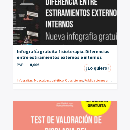
Infografía gratuita fisioterapia. Diferencias
entre estiramientos externos e internos
PVP:
0,00
€
¡Lo quiero!
Infografías
,
Musculoesquelético
,
Oposiciones
,
Publicaciones gratuitas
,
Técni