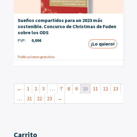
Sueños compartidos para un 2023 más
sostenible. Concurso de Christmas de Fuden
sobre los ODS
PVP:
0,00
€
¡Lo quiero!
Publicaciones gratuitas
←
1
2
3
…
7
8
9
10
11
12
13
…
21
22
23
→
Carrito