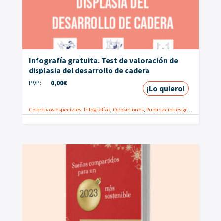
Infografía gratuita. Test de valoración de
displasia del desarrollo de cadera
PVP:
0,00
€
¡Lo quiero!
Colectivos especiales
,
Infografías
,
Oposiciones
,
Publicaciones gratuitas
,
Valor