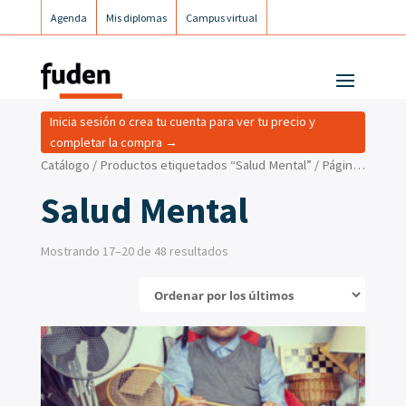
Agenda
Mis diplomas
Campus virtual
Campus postgrados
Campus Fuden Inclusiva
Inicia sesión o crea tu cuenta para ver tu precio y
completar la compra →
Catálogo
/
Productos etiquetados “Salud Mental”
/ Página 5
Salud Mental
Mostrando 17–20 de 48 resultados