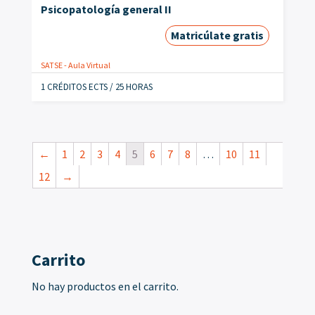
Psicopatología general II
Matricúlate gratis
SATSE - Aula Virtual
1 CRÉDITOS ECTS / 25 HORAS
←
1
2
3
4
5
6
7
8
…
10
11
12
→
Carrito
No hay productos en el carrito.