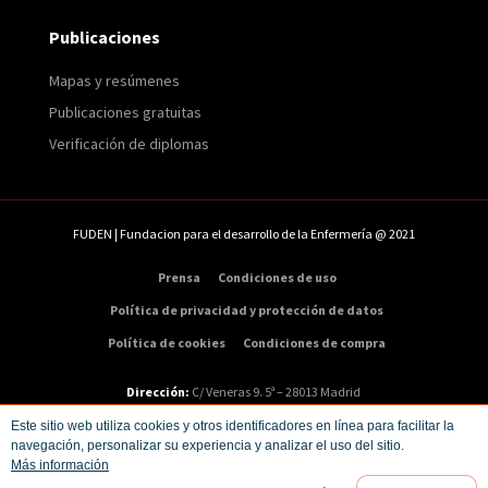
Publicaciones
Mapas y resúmenes
Publicaciones gratuitas
Verificación de diplomas
FUDEN | Fundacion para el desarrollo de la Enfermería @ 2021
Prensa
Condiciones de uso
Política de privacidad y protección de datos
Política de cookies
Condiciones de compra
Dirección:
C/ Veneras 9. 5ª – 28013 Madrid
Teléfono:
91 547 48 81
|
Email:
info@fuden.es
Este sitio web utiliza cookies y otros identificadores en línea para facilitar la
navegación, personalizar su experiencia y analizar el uso del sitio.
Más información