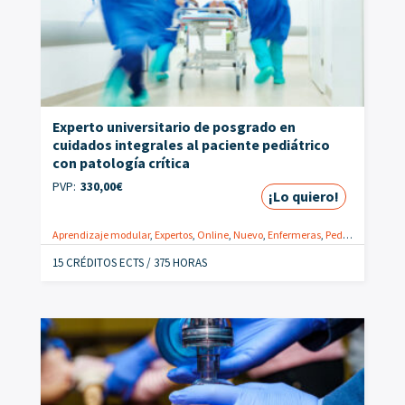
Experto universitario de posgrado en
cuidados integrales al paciente pediátrico
con patología crítica
PVP:
330,00
€
¡Lo quiero!
Aprendizaje modular
,
Expertos
,
Online
,
Nuevo
,
Enfermeras
,
Pediatría
,
Postgr
15 CRÉDITOS ECTS / 375 HORAS