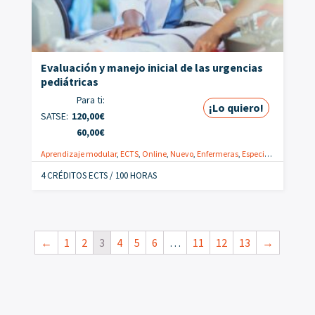
Evaluación y manejo inicial de las urgencias
pediátricas
Para ti:
¡Lo quiero!
SATSE:
120,00
€
60,00
€
Aprendizaje modular
,
ECTS
,
Online
,
Nuevo
,
Enfermeras
,
Especialistas
,
Promo
4 CRÉDITOS ECTS / 100 HORAS
←
1
2
3
4
5
6
…
11
12
13
→