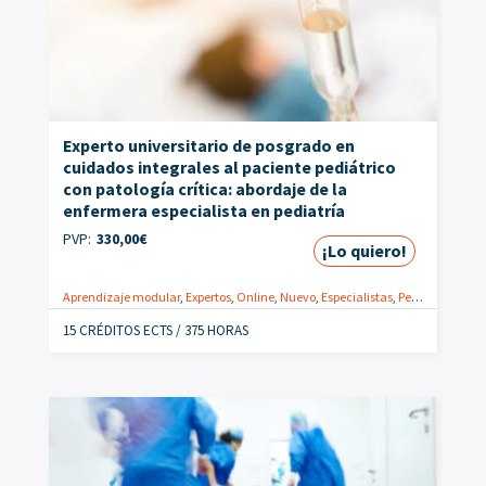
Experto universitario de posgrado en
cuidados integrales al paciente pediátrico
con patología crítica: abordaje de la
enfermera especialista en pediatría
PVP:
330,00
€
¡Lo quiero!
Aprendizaje modular
,
Expertos
,
Online
,
Nuevo
,
Especialistas
,
Pediatría
,
Postg
15 CRÉDITOS ECTS / 375 HORAS