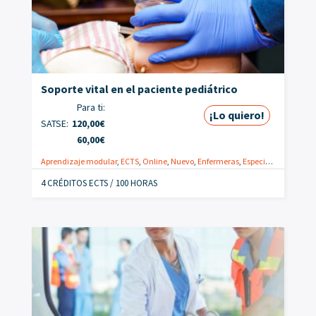
Soporte vital en el paciente pediátrico
Para ti:
¡Lo quiero!
SATSE:
120,00
€
60,00
€
Aprendizaje modular
,
ECTS
,
Online
,
Nuevo
,
Enfermeras
,
Especialistas
,
Promo
4 CRÉDITOS ECTS / 100 HORAS