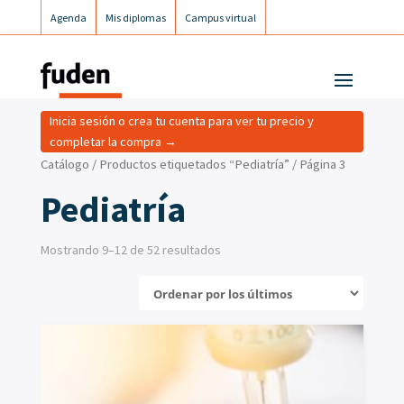
Agenda
Mis diplomas
Campus virtual
Campus postgrados
Campus Fuden Inclusiva
Inicia sesión o crea tu cuenta para ver tu precio y
completar la compra →
Catálogo
/
Productos etiquetados “Pediatría”
/ Página 3
Pediatría
Mostrando 9–12 de 52 resultados