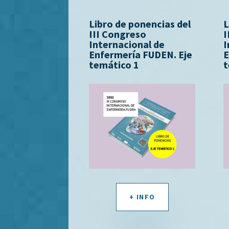
Libro de ponencias del
L
III Congreso
I
Internacional de
I
Enfermería FUDEN. Eje
E
temático 1
t
+ INFO