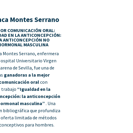
nca Montes Serrano
OR COMUNICACIÓN ORAL:
DAD EN LA ANTICONCEPCIÓN:
A ANTICONCEPCIÓN NO
HORMONAL MASCULINA
a Montes Serrano, enfermera
Hospital Universitario Virgen
arena de Sevilla, fue una de
as
ganadoras a la mejor
comunicación oral
con
u
trabajo
“Igualdad en la
ncepción: la anticoncepción
hormonal masculina”
. Una
ón bibliográfica que profundiza
a oferta limitada de métodos
iconceptivos para hombres.