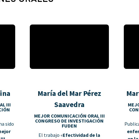
lina
María del Mar Pérez
Mar
Saavedra
L III
MEJO
CIÓN
CON
MEJOR COMUNICACIÓN ORAL III
CONGRESO DE INVESTIGACIÓN
ha sido
Public
FUDEN
ejor
enfe
El trabajo «
Efectividad de la
III
en la