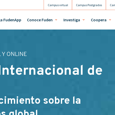
Campus virtual
Campus Postgrados
Cam
Agenda
Mi 
ga FudenApp
Conoce Fuden
Investiga
Coopera
L Y ONLINE
 Internacional de
imiento sobre la
os global