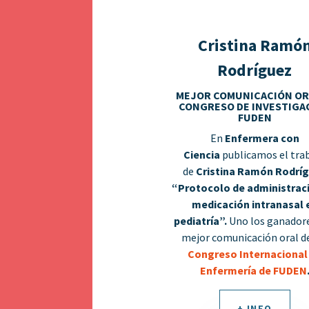
Cristina Ramó
Rodríguez
MEJOR COMUNICACIÓN ORA
CONGRESO DE INVESTIGA
FUDEN
En
Enfermera con
Ciencia
publicamos el tra
de
Cristina Ramón Rodrí
“Protocolo de administrac
medicación intranasal 
pediatría”.
Uno los ganadore
mejor comunicación oral d
Congreso Internacional
Enfermería de FUDEN
+ INFO