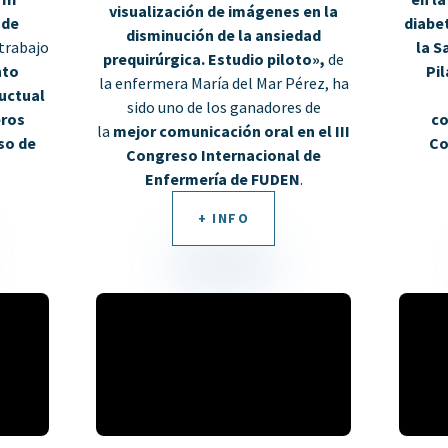
visualización de imágenes en la
 de
diabet
disminución de la ansiedad
 trabajo
la S
prequirúrgica. Estudio piloto»,
de
nto
Pil
la enfermera María del Mar Pérez, ha
uctual
sido uno
de los ganadores de
eros
co
la
mejor comunicación oral en el III
so de
Co
Congreso Internacional de
Enfermería de FUDEN
.
+ INFO