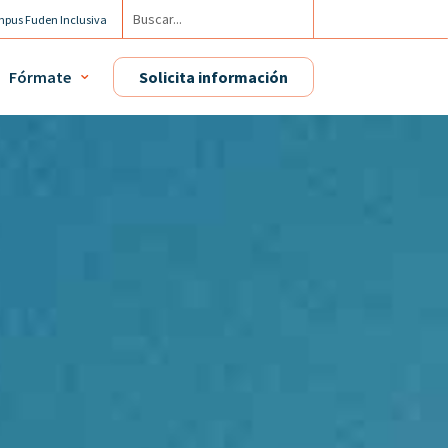
pus Fuden Inclusiva
cuenta / Mis diplomas
Fórmate
Solicita información