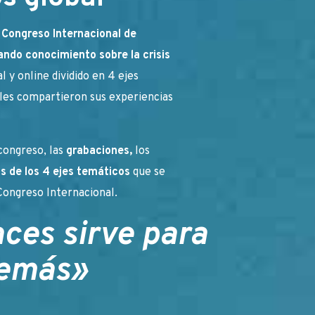
II Congreso Internacional de
ndo conocimiento sobre la crisis
l y online dividido en 4 ejes
les compartieron sus experiencias
congreso, las
grabaciones,
los
s de los 4 ejes temáticos
que se
I Congreso Internacional.
aces sirve para
demás»