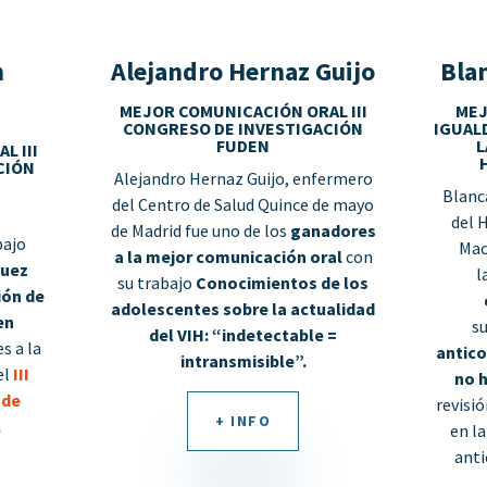
n
Alejandro Hernaz Guijo
Bla
MEJOR COMUNICACIÓN ORAL III
MEJ
CONGRESO DE INVESTIGACIÓN
IGUAL
FUDEN
L
L III
CIÓN
Alejandro Hernaz Guijo, enfermero
Blanc
del Centro de Salud Quince de mayo
del 
de Madrid fue uno de los
ganadores
bajo
Mac
a la mejor comunicación oral
con
guez
l
su
trabajo
Conocimientos de los
ión de
adolescentes sobre la actualidad
en
s
del VIH: “indetectable =
s a la
antico
intransmisible”.
el
III
no 
 de
revisi
+ INFO
.
en l
ant