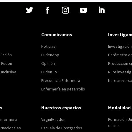
Comunicamos
Investiga
Noticias
Investigació
ulación
FudenApp
Barómetro e
l Fuden
Opinión
Producción ci
Inclusiva
Fuden TV
Nure investig
Frecuencia Enfermera
Nure aniversa
Enfermería en Desarrollo
s
Nuestros espacios
Modalidad 
enfermera
VirginIA fuden
Formación Uni
online
ernacionales
Escuela de Postgrados