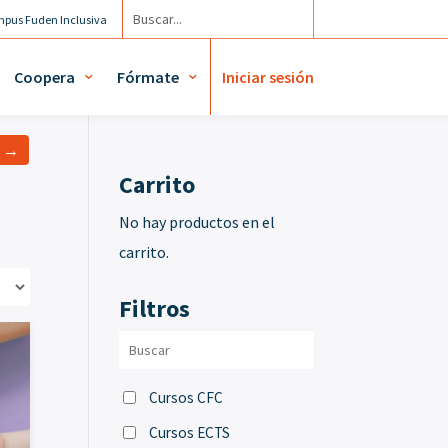
pus Fuden Inclusiva
Agenda
Mi cuenta / Mis diplomas
Coopera
Fórmate
Iniciar sesión
a →
Carrito
No hay productos en el
carrito.
Filtros
Cursos CFC
Cursos ECTS