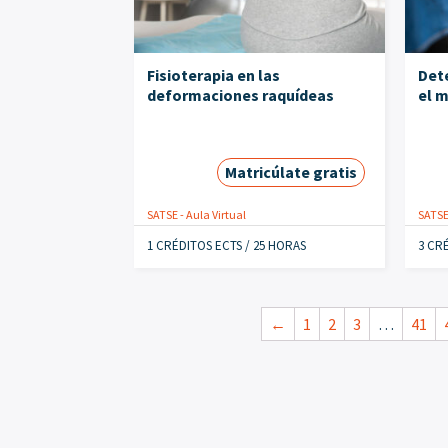
Fisioterapia en las
Dete
deformaciones raquídeas
el m
Matricúlate gratis
SATSE - Aula Virtual
SATSE 
1 CRÉDITOS ECTS / 25 HORAS
3 CR
←
1
2
3
…
41