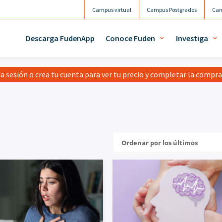
Campus virtual
Campus Postgrados
Cam
Descarga FudenApp
Conoce Fuden
Investiga
ia sesión o crea tu cuenta para ver tu precio y completar la compr