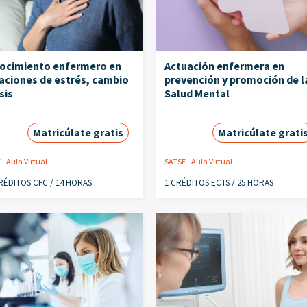
ocimiento enfermero en
Actuación enfermera en
aciones de estrés, cambio
prevención y promoción de l
isis
Salud Mental
Matricúlate gratis
Matricúlate grati
- Aula Virtual
SATSE - Aula Virtual
CRÉDITOS CFC / 14 HORAS
1 CRÉDITOS ECTS / 25 HORAS