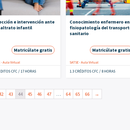
cción e intervención ante
Conocimiento enfermero en
altrato infantil
fisiopatología del transport
sanitario
Matricúlate gratis
Matricúlate grati
- Aula Virtual
SATSE - Aula Virtual
ÉDITOS CFC / 17 HORAS
1.3 CRÉDITOS CFC / 8 HORAS
42
43
44
45
46
47
…
64
65
66
→