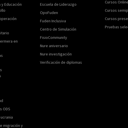
Cursos Onlin
n y Educación
Escuela de Liderazgo
ollo
Cursos semip
OpoFuden
operación
Cursos prese
Fuden Inclusiva
Pruebas sele
Centro de Simulación
itario
FisioCommunity
fermera en
Nure aniversario
Nure investigación
as
Verificación de diplomas
as
s
ud
os ODS
 ucrania
e migración y