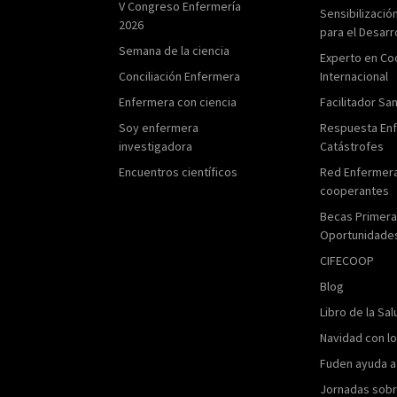
V Congreso Enfermería
Sensibilizació
2026
para el Desarr
Semana de la ciencia
Experto en Co
Conciliación Enfermera
Internacional
Enfermera con ciencia
Facilitador San
Soy enfermera
Respuesta En
investigadora
Catástrofes
Encuentros científicos
Red Enfermer
cooperantes
Becas Primer
Oportunidade
CIFECOOP
Blog
Libro de la Sal
Navidad con l
Fuden ayuda a
Jornadas sobr