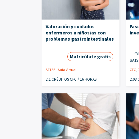
Valoración y cuidados
Fase
enfermeros a niños/as con
inve
problemas gastrointestinales
PV
Matricúlate gratis
SATS
SATSE - Aula Virtual
CFC
,
2,1 CRÉDITOS CFC / 16 HORAS
2,03