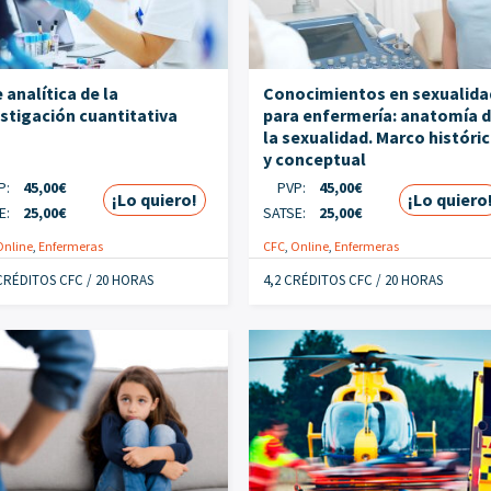
 analítica de la
Conocimientos en sexualida
stigación cuantitativa
para enfermería: anatomía 
la sexualidad. Marco históri
y conceptual
P:
45,00
€
PVP:
45,00
€
¡Lo quiero!
¡Lo quiero
E:
25,00
€
SATSE:
25,00
€
Online
,
Enfermeras
CFC
,
Online
,
Enfermeras
 CRÉDITOS CFC / 20 HORAS
4,2 CRÉDITOS CFC / 20 HORAS